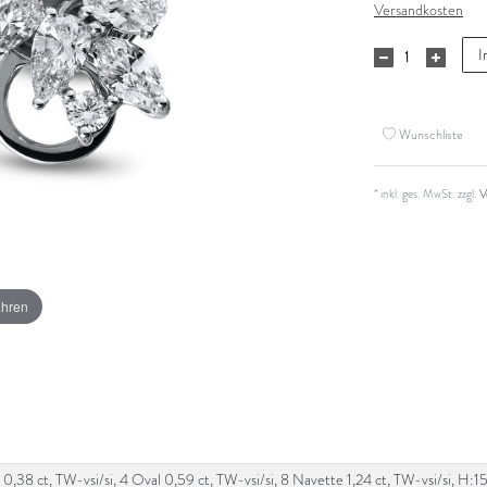
Versandkosten
I
Wunschliste
* inkl. ges. MwSt. zzgl.
V
ahren
 0,38 ct, TW-vsi/si, 4 Oval 0,59 ct, TW-vsi/si, 8 Navette 1,24 ct, TW-vsi/si, H