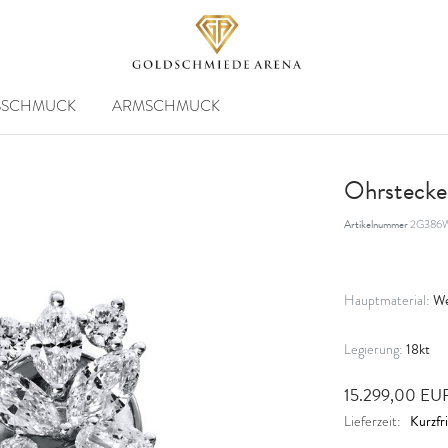
SSCHMUCK
ARMSCHMUCK
Ohrstecke
Artikelnummer
2G386
We
Hauptmaterial:
18kt
Legierung:
15.299,00 E
Kurzfri
Lieferzeit: