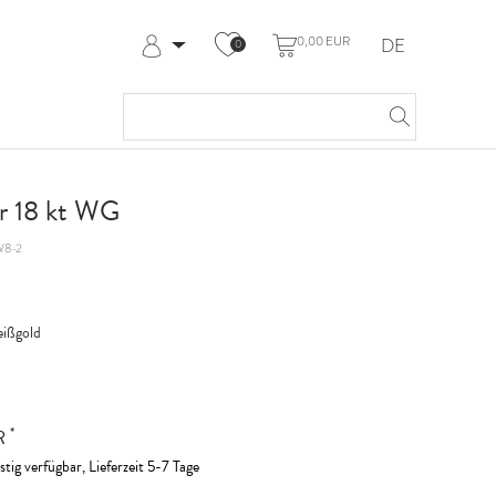
0,00 EUR
DE
0
Anmelden
Registrieren
Meine Bestellungen
Hilfe & Kontakt
r 18 kt WG
W8-2
ißgold
*
UR
stig verfügbar, Lieferzeit 5-7 Tage