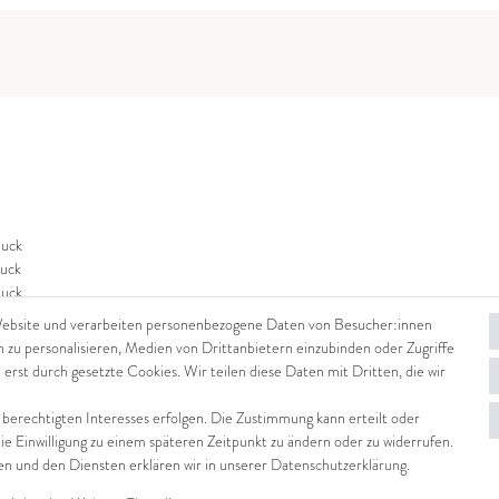
uck
uck
uck
Website und verarbeiten personenbezogene Daten von Besucher:innen
n zu personalisieren, Medien von Drittanbietern einzubinden oder Zugriffe
 erst durch gesetzte Cookies. Wir teilen diese Daten mit Dritten, die wir
 berechtigten Interesses erfolgen. Die Zustimmung kann erteilt oder
die Einwilligung zu einem späteren Zeitpunkt zu ändern oder zu widerrufen.
 und den Diensten erklären wir in unserer
Daten­schutz­erklärung
.
© Copyright 2026 Arena in Arte GmbH | Alle Rechte vorbehalten.