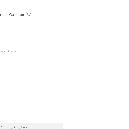
n den Warenkorb
ersandkosten
:15,5 mm, B:11,4 mm