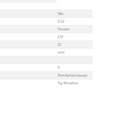
18kt
5.52
Navette
2.51
22
vsi/si
0
Mehrfachsteinbesatz
Top Wesselton