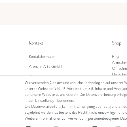
Kontakt
Shop
Kontaktformular
Ring
Armschm
Arena in Arte GmbH
Ohrschm
Halsschm
Marktgasse 2,
8600 Dübendorf
Wir verwenden Cookies und ähnliche Technologien auf unserer 
unserer Webseite (z.B. IP-Adresse), um z.B. Inhalte und Anzeige
Tel: +41 44 821 60 40
auf unsere Website zu analysieren. Die Datenverarbeitung erfolgt
in den Einstellungen benennen.
E-Mail:
info@goldschmiede-arena.com
Die Datenverarbeitung kann mit Einwilligung oder aufgrund eines
abgelehnt werden. Es besteht das Recht, nicht einzuwilligen und 
Weitere Informationen zur Verwendung personenbezogener Daten