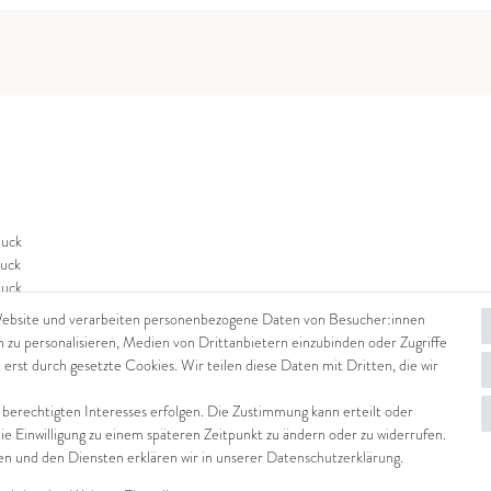
uck
uck
uck
Website und verarbeiten personenbezogene Daten von Besucher:innen
n zu personalisieren, Medien von Drittanbietern einzubinden oder Zugriffe
 erst durch gesetzte Cookies. Wir teilen diese Daten mit Dritten, die wir
 berechtigten Interesses erfolgen. Die Zustimmung kann erteilt oder
die Einwilligung zu einem späteren Zeitpunkt zu ändern oder zu widerrufen.
 und den Diensten erklären wir in unserer
Daten­schutz­erklärung
.
© Copyright 2026 Arena in Arte GmbH | Alle Rechte vorbehalten.