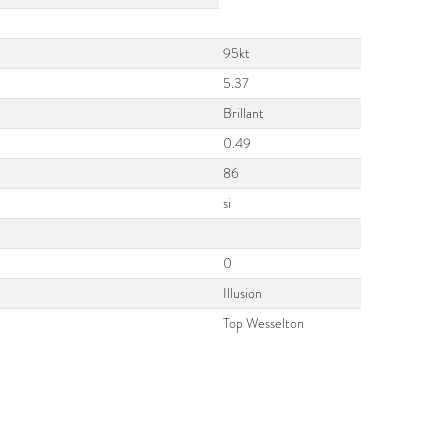
95kt
5.37
Brillant
0.49
86
si
0
Illusion
Top Wesselton