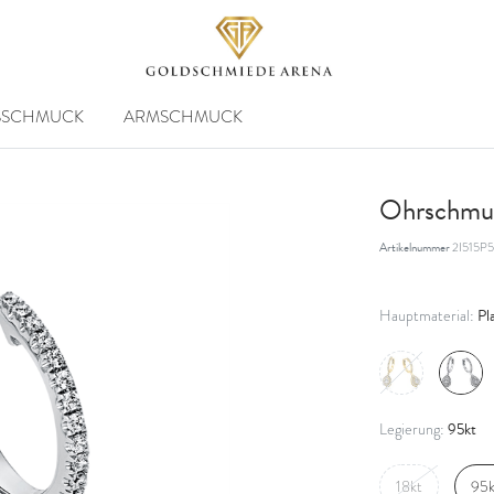
SSCHMUCK
ARMSCHMUCK
Ohrschmuc
Artikelnummer
2I515P5
Pl
Hauptmaterial:
95kt
Legierung:
18kt
95k