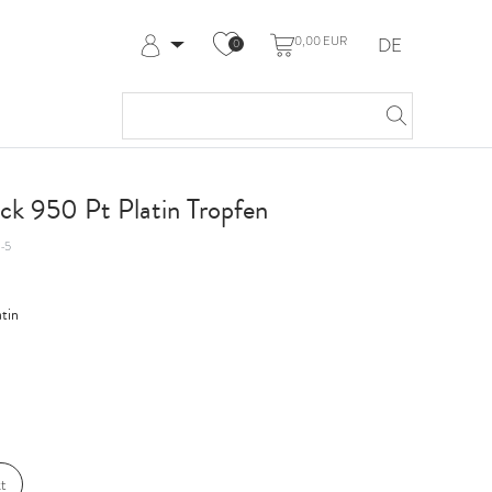
0,00 EUR
DE
0
Anmelden
Registrieren
Meine Bestellungen
Hilfe & Kontakt
k 950 Pt Platin Tropfen
-5
atin
t