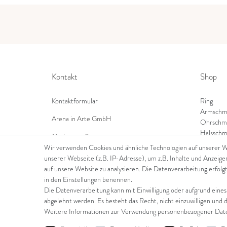
Kontakt
Shop
Kontaktformular
Ring
Armschm
Arena in Arte GmbH
Ohrschm
Halsschm
Marktgasse 2,
8600 Dübendorf
Wir verwenden Cookies und ähnliche Technologien auf unserer 
unserer Webseite (z.B. IP-Adresse), um z.B. Inhalte und Anzeige
Tel: +41 44 821 60 40
auf unsere Website zu analysieren. Die Datenverarbeitung erfolgt
in den Einstellungen benennen.
E-Mail:
info@goldschmiede-arena.com
Die Datenverarbeitung kann mit Einwilligung oder aufgrund eines
abgelehnt werden. Es besteht das Recht, nicht einzuwilligen und 
Weitere Informationen zur Verwendung personenbezogener Daten