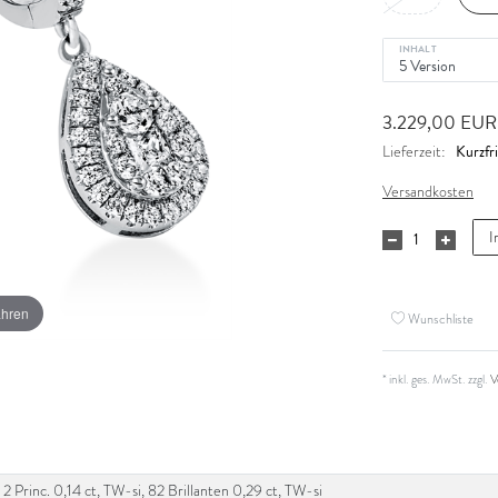
INHALT
3.229,00 EU
Kurzfri
Lieferzeit:
Versandkosten
I
ahren
Wunschliste
* inkl. ges. MwSt. zzgl.
V
2 Princ. 0,14 ct, TW-si, 82 Brillanten 0,29 ct, TW-si