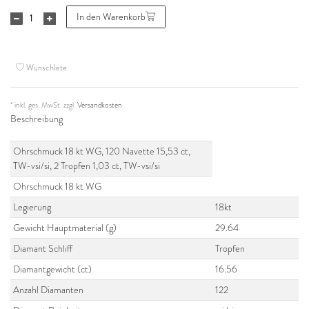
In den Warenkorb
Wunschliste
* inkl. ges. MwSt. zzgl.
Versandkosten
Beschreibung
Ohrschmuck 18 kt WG, 120 Navette 15,53 ct,
TW-vsi/si, 2 Tropfen 1,03 ct, TW-vsi/si
Ohrschmuck 18 kt WG
Legierung
18kt
Gewicht Hauptmaterial (g)
29.64
Diamant Schliff
Tropfen
Diamantgewicht (ct)
16.56
Anzahl Diamanten
122