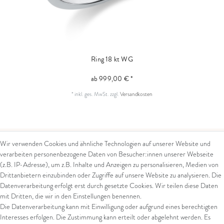
Ring 18 kt WG
ab 999,00 € *
*
inkl. ges. MwSt.
zzgl.
Versandkosten
Wir verwenden Cookies und ähnliche Technologien auf unserer Website und
verarbeiten personenbezogene Daten von Besucher:innen unserer Webseite
Kontakt
Rechtliches
(z.B. IP-Adresse), um z.B. Inhalte und Anzeigen zu personalisieren, Medien von
Drittanbietern einzubinden oder Zugriffe auf unsere Website zu analysieren. Die
Kontaktformular
AGB
Datenverarbeitung erfolgt erst durch gesetzte Cookies. Wir teilen diese Daten
Impressum
mit Dritten, die wir in den Einstellungen benennen.
Arena in Arte GmbH
Datenschutz
Die Datenverarbeitung kann mit Einwilligung oder aufgrund eines berechtigten
Widerrufsrecht
Interesses erfolgen. Die Zustimmung kann erteilt oder abgelehnt werden. Es
Marktgasse 2,