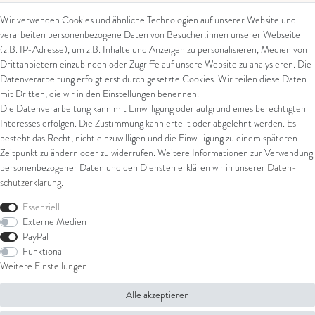
Wir verwenden Cookies und ähnliche Technologien auf unserer Website und
verarbeiten personenbezogene Daten von Besucher:innen unserer Webseite
Kontakt
Rechtliches
(z.B. IP-Adresse), um z.B. Inhalte und Anzeigen zu personalisieren, Medien von
Drittanbietern einzubinden oder Zugriffe auf unsere Website zu analysieren. Die
Kontaktformular
AGB
Datenverarbeitung erfolgt erst durch gesetzte Cookies. Wir teilen diese Daten
Impressum
mit Dritten, die wir in den Einstellungen benennen.
Arena in Arte GmbH
Datenschutz
Die Datenverarbeitung kann mit Einwilligung oder aufgrund eines berechtigten
Widerrufsrecht
Interesses erfolgen. Die Zustimmung kann erteilt oder abgelehnt werden. Es
Marktgasse 2,
Zahlung und Versand
besteht das Recht, nicht einzuwilligen und die Einwilligung zu einem späteren
8600 Dübendorf
Widerrufsformular
Zeitpunkt zu ändern oder zu widerrufen. Weitere Informationen zur Verwendung
Tel: +41 44 821 60 40
personenbezogener Daten und den Diensten erklären wir in unserer
Daten­
schutz­erklärung
.
E-Mail:
info@goldschmiede-
Shop
arena.com
Essenziell
Externe Medien
Ring
PayPal
Armschmuck
Funktional
Ohrschmuck
Weitere Einstellungen
Halsschmuck
Alle akzeptieren
© Copyright 2026 Arena in Arte GmbH | Alle Rechte vorbehalten.