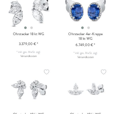
Ohrstecker 18 kt WG
Ohrstecker 4er-Krappe
18 kt WG
3.379,00 € *
6.749,00 € *
*
inkl. ges. MwSt.
zzgl.
*
inkl. ges. MwSt.
zzgl.
Versandkosten
Versandkosten