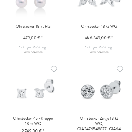
Ohrstecker 18 kt RG
Ohrstecker 18 kt WG
479,00 € *
ab 6.349,00 € *
*
inkl. ges. MwSt.
zzgl.
*
inkl. ges. MwSt.
zzgl.
Versandkosten
Versandkosten
Ohrstecker 4er-Krappe
Ohrstecker Zarge 18 kt
18 kt WG
WG,
GIA2476548877+GIA64
2.749,00 € *