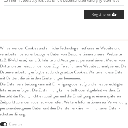
Hiermit bestätige ich, dass ich die
Daten­schutz­erklärung
gelesen habe.
Registrieren
Wir verwenden Cookies und ähnliche Technologien auf unserer Website und
verarbeiten personenbezogene Daten von Besucher:innen unserer Webseite
Kontakt
Rechtliches
(z.B. IP-Adresse), um z.B. Inhalte und Anzeigen zu personalisieren, Medien von
Drittanbietern einzubinden oder Zugriffe auf unsere Website zu analysieren. Die
Kontaktformular
AGB
Datenverarbeitung erfolgt erst durch gesetzte Cookies. Wir teilen diese Daten
Impressum
mit Dritten, die wir in den Einstellungen benennen.
Arena in Arte GmbH
Datenschutz
Die Datenverarbeitung kann mit Einwilligung oder aufgrund eines berechtigten
Widerrufsrecht
Interesses erfolgen. Die Zustimmung kann erteilt oder abgelehnt werden. Es
Marktgasse 2,
Zahlung und Versand
besteht das Recht, nicht einzuwilligen und die Einwilligung zu einem späteren
8600 Dübendorf
Widerrufsformular
Zeitpunkt zu ändern oder zu widerrufen. Weitere Informationen zur Verwendung
Tel: +41 44 821 60 40
personenbezogener Daten und den Diensten erklären wir in unserer
Daten­
schutz­erklärung
.
E-Mail:
info@goldschmiede-
Shop
arena.com
Essenziell