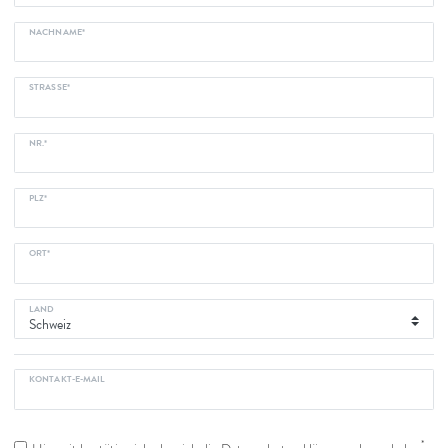
NACHNAME*
STRASSE*
NR.*
PLZ*
ORT*
LAND
KONTAKT-E-MAIL
*