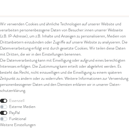
Wir verwenden Cookies und ähnliche Technologien auf unserer Website und
verarbeiten personenbezogene Daten von Besucher:innen unserer Webseite
Kontakt
Rechtliches
(z.B. IP-Adresse), um z.B. Inhalte und Anzeigen zu personalisieren, Medien von
Drittanbietern einzubinden oder Zugriffe auf unsere Website zu analysieren. Die
Kontaktformular
AGB
Datenverarbeitung erfolgt erst durch gesetzte Cookies. Wir teilen diese Daten
Impressum
mit Dritten, die wir in den Einstellungen benennen.
Arena in Arte GmbH
Datenschutz
Die Datenverarbeitung kann mit Einwilligung oder aufgrund eines berechtigten
Widerrufsrecht
Interesses erfolgen. Die Zustimmung kann erteilt oder abgelehnt werden. Es
Marktgasse 2,
Zahlung und Versand
besteht das Recht, nicht einzuwilligen und die Einwilligung zu einem späteren
8600 Dübendorf
Widerrufsformular
Zeitpunkt zu ändern oder zu widerrufen. Weitere Informationen zur Verwendung
Tel: +41 44 821 60 40
personenbezogener Daten und den Diensten erklären wir in unserer
Daten­
schutz­erklärung
.
E-Mail:
info@goldschmiede-
Shop
arena.com
Essenziell
Externe Medien
Ring
PayPal
Armschmuck
Funktional
Ohrschmuck
Weitere Einstellungen