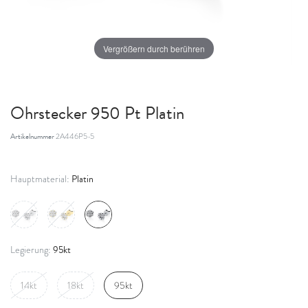
Vergrößern durch berühren
Ohrstecker 950 Pt Platin
Artikelnummer
2A446P5-5
Platin
Hauptmaterial:
95kt
Legierung:
14kt
18kt
95kt