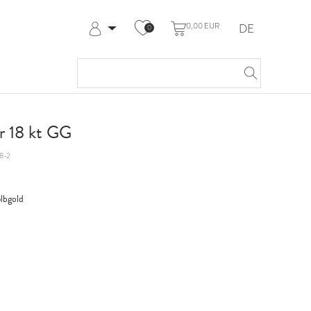
0,00 EUR
DE
0
Anmelden
Registrieren
Meine Bestellungen
Hilfe & Kontakt
r 18 kt GG
8-2
lbgold