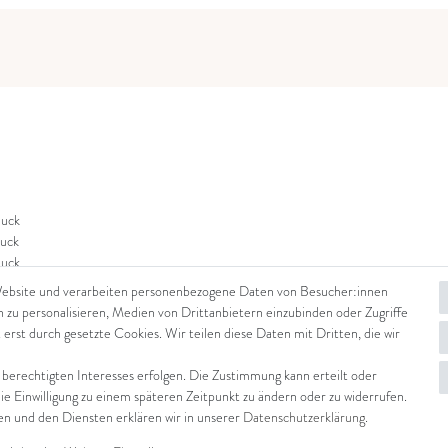
uck
uck
uck
Website und verarbeiten personenbezogene Daten von Besucher:innen
n zu personalisieren, Medien von Drittanbietern einzubinden oder Zugriffe
 erst durch gesetzte Cookies. Wir teilen diese Daten mit Dritten, die wir
 berechtigten Interesses erfolgen. Die Zustimmung kann erteilt oder
die Einwilligung zu einem späteren Zeitpunkt zu ändern oder zu widerrufen.
 und den Diensten erklären wir in unserer
Daten­schutz­erklärung
.
© Copyright 2026 Arena in Arte GmbH | Alle Rechte vorbehalten.