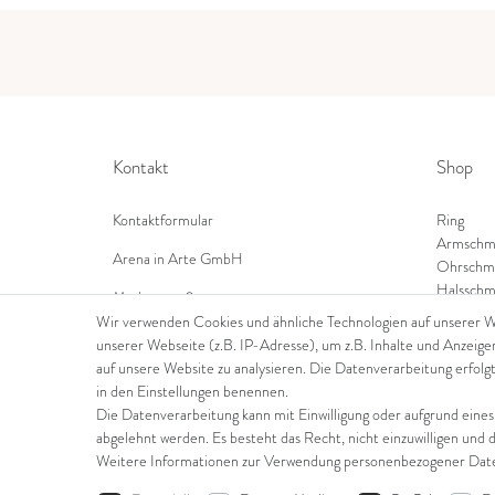
Kontakt
Shop
Kontaktformular
Ring
Armschm
Arena in Arte GmbH
Ohrschm
Halsschm
Marktgasse 2,
8600 Dübendorf
Wir verwenden Cookies und ähnliche Technologien auf unserer 
unserer Webseite (z.B. IP-Adresse), um z.B. Inhalte und Anzeige
Tel: +41 44 821 60 40
auf unsere Website zu analysieren. Die Datenverarbeitung erfolgt
in den Einstellungen benennen.
E-Mail:
info@goldschmiede-arena.com
Die Datenverarbeitung kann mit Einwilligung oder aufgrund eines
abgelehnt werden. Es besteht das Recht, nicht einzuwilligen und 
Weitere Informationen zur Verwendung personenbezogener Daten