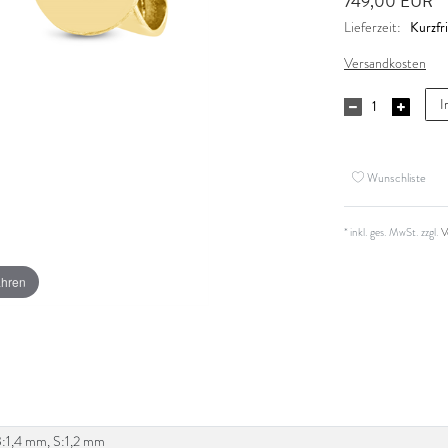
749,00 EUR
Kurzfri
Lieferzeit:
Versandkosten
I
Wunschliste
* inkl. ges. MwSt. zzgl.
V
ahren
B:1,4 mm, S:1,2 mm