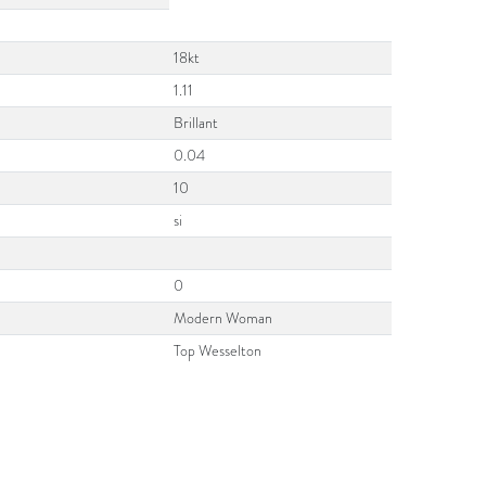
18kt
1.11
Brillant
0.04
10
si
0
Modern Woman
Top Wesselton