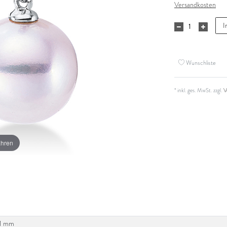
Versandkosten
I
Wunschliste
* inkl. ges. MwSt. zzgl.
V
ahren
11 mm