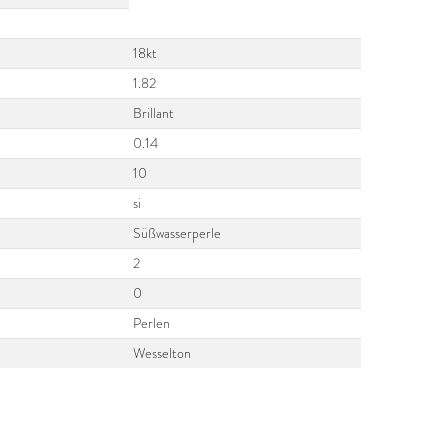
18kt
1.82
Brillant
0.14
10
si
Süßwasserperle
2
0
Perlen
Wesselton