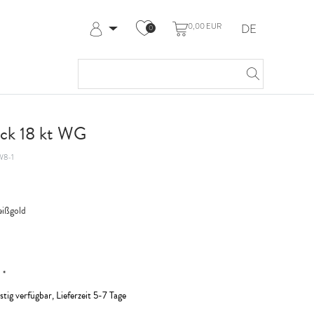
0,00 EUR
DE
0
Anmelden
Registrieren
Meine Bestellungen
Hilfe & Kontakt
ck 18 kt WG
W8-1
ißgold
*
R
stig verfügbar, Lieferzeit 5-7 Tage