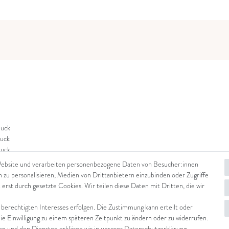
uck
uck
uck
Website und verarbeiten personenbezogene Daten von Besucher:innen
n zu personalisieren, Medien von Drittanbietern einzubinden oder Zugriffe
 erst durch gesetzte Cookies. Wir teilen diese Daten mit Dritten, die wir
 berechtigten Interesses erfolgen. Die Zustimmung kann erteilt oder
die Einwilligung zu einem späteren Zeitpunkt zu ändern oder zu widerrufen.
 und den Diensten erklären wir in unserer
Daten­schutz­erklärung
.