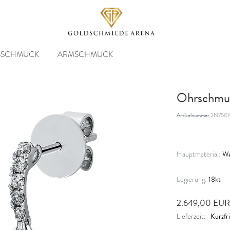
SSCHMUCK
ARMSCHMUCK
Ohrschmu
Artikelnummer
2N750
We
Hauptmaterial:
18kt
Legierung:
2.649,00 EU
Kurzfri
Lieferzeit: