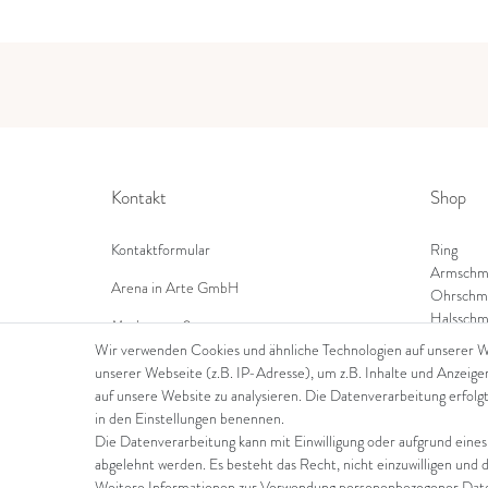
Kontakt
Shop
Kontaktformular
Ring
Armschm
Arena in Arte GmbH
Ohrschm
Halsschm
Marktgasse 2,
8600 Dübendorf
Wir verwenden Cookies und ähnliche Technologien auf unserer 
unserer Webseite (z.B. IP-Adresse), um z.B. Inhalte und Anzeige
Tel: +41 44 821 60 40
auf unsere Website zu analysieren. Die Datenverarbeitung erfolgt
in den Einstellungen benennen.
E-Mail:
info@goldschmiede-arena.com
Die Datenverarbeitung kann mit Einwilligung oder aufgrund eines
abgelehnt werden. Es besteht das Recht, nicht einzuwilligen und 
Weitere Informationen zur Verwendung personenbezogener Daten