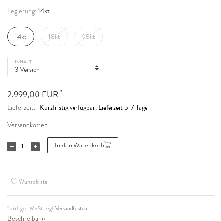
14kt
Legierung:
14kt
18kt
95kt
INHALT
*
2.999,00 EUR
Kurzfristig verfügbar, Lieferzeit 5-7 Tage
Lieferzeit:
Versandkosten
In den Warenkorb
Wunschliste
* inkl. ges. MwSt. zzgl.
Versandkosten
Beschreibung