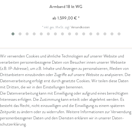
Armband 18 kt WG
ab 1.599,00 € *
*
inkl. ges. MwSt.
zzgl.
Versandkosten
Wir verwenden Cookies und ähnliche Technologien auf unserer Website und
verarbeiten personenbezogene Daten von Besucher:innen unserer Webseite
Kontakt
Rechtliches
(z.B. IP-Adresse), um z.B. Inhalte und Anzeigen zu personalisieren, Medien von
Drittanbietern einzubinden oder Zugriffe auf unsere Website zu analysieren. Die
Kontaktformular
AGB
Datenverarbeitung erfolgt erst durch gesetzte Cookies. Wir teilen diese Daten
Impressum
mit Dritten, die wir in den Einstellungen benennen.
Arena in Arte GmbH
Datenschutz
Die Datenverarbeitung kann mit Einwilligung oder aufgrund eines berechtigten
Widerrufsrecht
Interesses erfolgen. Die Zustimmung kann erteilt oder abgelehnt werden. Es
Marktgasse 2,
Zahlung und Versand
besteht das Recht, nicht einzuwilligen und die Einwilligung zu einem späteren
8600 Dübendorf
Widerrufsformular
Zeitpunkt zu ändern oder zu widerrufen. Weitere Informationen zur Verwendung
Tel: +41 44 821 60 40
personenbezogener Daten und den Diensten erklären wir in unserer
Daten­
schutz­erklärung
.
E-Mail:
info@goldschmiede-