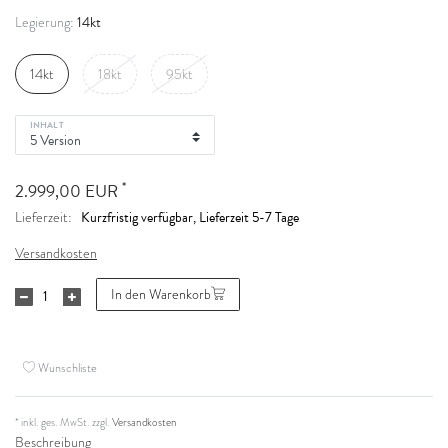
14kt
Legierung:
14kt
18kt
95kt
INHALT
*
2.999,00 EUR
Kurzfristig verfügbar, Lieferzeit 5-7 Tage
Lieferzeit:
Versandkosten
In den Warenkorb
Wunschliste
* inkl. ges. MwSt. zzgl.
Versandkosten
Beschreibung