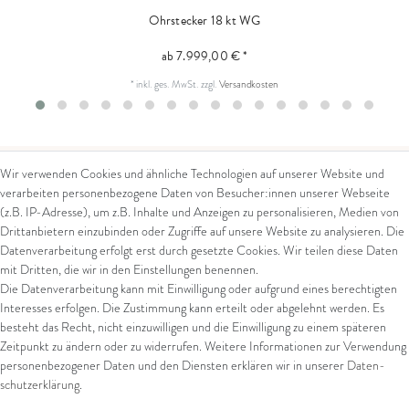
Ohrstecker 18 kt WG
ab 7.999,00 € *
*
inkl. ges. MwSt.
zzgl.
Versandkosten
Wir verwenden Cookies und ähnliche Technologien auf unserer Website und
verarbeiten personenbezogene Daten von Besucher:innen unserer Webseite
Kontakt
Rechtliches
(z.B. IP-Adresse), um z.B. Inhalte und Anzeigen zu personalisieren, Medien von
Drittanbietern einzubinden oder Zugriffe auf unsere Website zu analysieren. Die
Kontaktformular
AGB
Datenverarbeitung erfolgt erst durch gesetzte Cookies. Wir teilen diese Daten
Impressum
mit Dritten, die wir in den Einstellungen benennen.
Arena in Arte GmbH
Datenschutz
Die Datenverarbeitung kann mit Einwilligung oder aufgrund eines berechtigten
Widerrufsrecht
Interesses erfolgen. Die Zustimmung kann erteilt oder abgelehnt werden. Es
Marktgasse 2,
Zahlung und Versand
besteht das Recht, nicht einzuwilligen und die Einwilligung zu einem späteren
8600 Dübendorf
Widerrufsformular
Zeitpunkt zu ändern oder zu widerrufen. Weitere Informationen zur Verwendung
Tel: +41 44 821 60 40
personenbezogener Daten und den Diensten erklären wir in unserer
Daten­
schutz­erklärung
.
E-Mail:
info@goldschmiede-