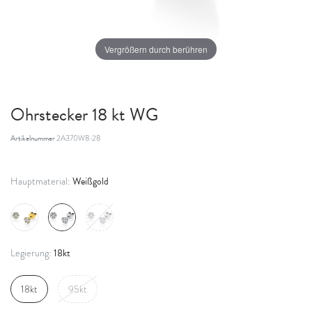
Vergrößern durch berühren
Ohrstecker 18 kt WG
Artikelnummer
2A370W8-28
Weißgold
Hauptmaterial:
18kt
Legierung:
18kt
95kt