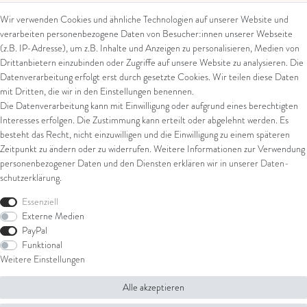
Wir verwenden Cookies und ähnliche Technologien auf unserer Website und
verarbeiten personenbezogene Daten von Besucher:innen unserer Webseite
Kontakt
Rechtliches
(z.B. IP-Adresse), um z.B. Inhalte und Anzeigen zu personalisieren, Medien von
Drittanbietern einzubinden oder Zugriffe auf unsere Website zu analysieren. Die
Kontaktformular
AGB
Datenverarbeitung erfolgt erst durch gesetzte Cookies. Wir teilen diese Daten
Impressum
mit Dritten, die wir in den Einstellungen benennen.
Arena in Arte GmbH
Datenschutz
Die Datenverarbeitung kann mit Einwilligung oder aufgrund eines berechtigten
Widerrufsrecht
Interesses erfolgen. Die Zustimmung kann erteilt oder abgelehnt werden. Es
Marktgasse 2,
Zahlung und Versand
besteht das Recht, nicht einzuwilligen und die Einwilligung zu einem späteren
8600 Dübendorf
Widerrufsformular
Zeitpunkt zu ändern oder zu widerrufen. Weitere Informationen zur Verwendung
Tel: +41 44 821 60 40
personenbezogener Daten und den Diensten erklären wir in unserer
Daten­
schutz­erklärung
.
E-Mail:
info@goldschmiede-
Shop
arena.com
Essenziell
Externe Medien
Ring
PayPal
Armschmuck
Funktional
Ohrschmuck
Weitere Einstellungen
Halsschmuck
Alle akzeptieren
© Copyright 2026 Arena in Arte GmbH | Alle Rechte vorbehalten.