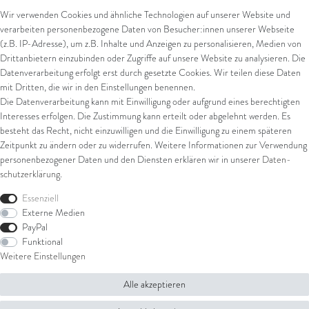
Wir verwenden Cookies und ähnliche Technologien auf unserer Website und
verarbeiten personenbezogene Daten von Besucher:innen unserer Webseite
Kontakt
Rechtliches
(z.B. IP-Adresse), um z.B. Inhalte und Anzeigen zu personalisieren, Medien von
Drittanbietern einzubinden oder Zugriffe auf unsere Website zu analysieren. Die
Kontaktformular
AGB
Datenverarbeitung erfolgt erst durch gesetzte Cookies. Wir teilen diese Daten
Impressum
mit Dritten, die wir in den Einstellungen benennen.
Arena in Arte GmbH
Datenschutz
Die Datenverarbeitung kann mit Einwilligung oder aufgrund eines berechtigten
Widerrufsrecht
Interesses erfolgen. Die Zustimmung kann erteilt oder abgelehnt werden. Es
Marktgasse 2,
Zahlung und Versand
besteht das Recht, nicht einzuwilligen und die Einwilligung zu einem späteren
8600 Dübendorf
Widerrufsformular
Zeitpunkt zu ändern oder zu widerrufen. Weitere Informationen zur Verwendung
Tel: +41 44 821 60 40
personenbezogener Daten und den Diensten erklären wir in unserer
Daten­
schutz­erklärung
.
E-Mail:
info@goldschmiede-
Shop
arena.com
Essenziell
Externe Medien
Ring
PayPal
Armschmuck
Funktional
Ohrschmuck
Weitere Einstellungen
Halsschmuck
Alle akzeptieren
© Copyright 2026 Arena in Arte GmbH | Alle Rechte vorbehalten.