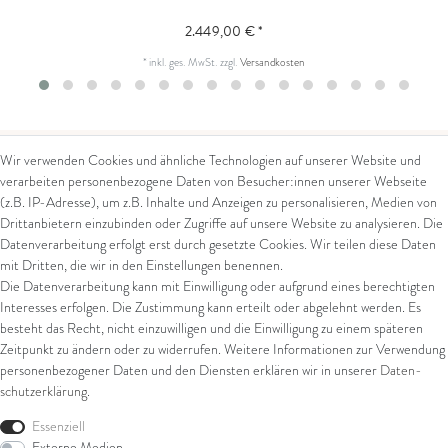
2.449,00 € *
*
inkl. ges. MwSt.
zzgl.
Versandkosten
Wir verwenden Cookies und ähnliche Technologien auf unserer Website und
verarbeiten personenbezogene Daten von Besucher:innen unserer Webseite
Kontakt
Rechtliches
(z.B. IP-Adresse), um z.B. Inhalte und Anzeigen zu personalisieren, Medien von
Drittanbietern einzubinden oder Zugriffe auf unsere Website zu analysieren. Die
Kontaktformular
AGB
Datenverarbeitung erfolgt erst durch gesetzte Cookies. Wir teilen diese Daten
Impressum
mit Dritten, die wir in den Einstellungen benennen.
Arena in Arte GmbH
Datenschutz
Die Datenverarbeitung kann mit Einwilligung oder aufgrund eines berechtigten
Widerrufsrecht
Interesses erfolgen. Die Zustimmung kann erteilt oder abgelehnt werden. Es
Marktgasse 2,
Zahlung und Versand
besteht das Recht, nicht einzuwilligen und die Einwilligung zu einem späteren
8600 Dübendorf
Widerrufsformular
Zeitpunkt zu ändern oder zu widerrufen. Weitere Informationen zur Verwendung
Tel: +41 44 821 60 40
personenbezogener Daten und den Diensten erklären wir in unserer
Daten­
schutz­erklärung
.
E-Mail:
info@goldschmiede-
Shop
arena.com
Essenziell
Externe Medien