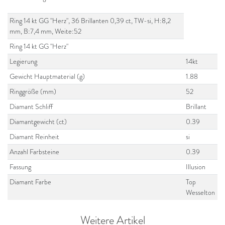
Ring 14 kt GG "Herz", 36 Brillanten 0,39 ct, TW-si, H:8,2
mm, B:7,4 mm, Weite:52
Ring 14 kt GG "Herz"
Legierung
14kt
Gewicht Hauptmaterial (g)
1.88
Ringgröße (mm)
52
Diamant Schliff
Brillant
Diamantgewicht (ct)
0.39
Diamant Reinheit
si
Anzahl Farbsteine
0.39
Fassung
Illusion
Diamant Farbe
Top
Wesselton
Weitere Artikel