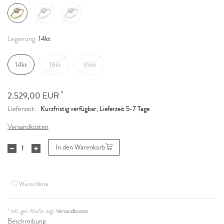
14kt
Legierung:
14kt
18kt
95kt
*
2.529,00 EUR
Kurzfristig verfügbar, Lieferzeit 5-7 Tage
Lieferzeit:
Versandkosten
In den Warenkorb
Wunschliste
* inkl. ges. MwSt. zzgl.
Versandkosten
Beschreibung