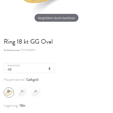
Vergrößern durch berühren
Ring 18 kt GG Oval
Artikelnummer
1T329G848-1
RINGWEITE
Gelbgold
Hauptmaterial:
18kt
Legierung: