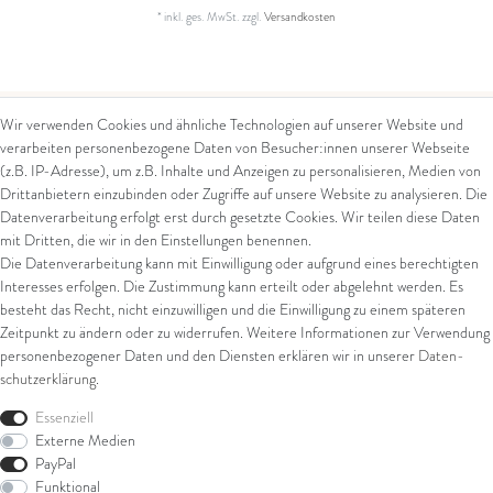
*
inkl. ges. MwSt.
zzgl.
Versandkosten
Wir verwenden Cookies und ähnliche Technologien auf unserer Website und
verarbeiten personenbezogene Daten von Besucher:innen unserer Webseite
Kontakt
Rechtliches
(z.B. IP-Adresse), um z.B. Inhalte und Anzeigen zu personalisieren, Medien von
Drittanbietern einzubinden oder Zugriffe auf unsere Website zu analysieren. Die
Kontaktformular
AGB
Datenverarbeitung erfolgt erst durch gesetzte Cookies. Wir teilen diese Daten
Impressum
mit Dritten, die wir in den Einstellungen benennen.
Arena in Arte GmbH
Datenschutz
Die Datenverarbeitung kann mit Einwilligung oder aufgrund eines berechtigten
Widerrufsrecht
Interesses erfolgen. Die Zustimmung kann erteilt oder abgelehnt werden. Es
Marktgasse 2,
Zahlung und Versand
besteht das Recht, nicht einzuwilligen und die Einwilligung zu einem späteren
8600 Dübendorf
Widerrufsformular
Zeitpunkt zu ändern oder zu widerrufen. Weitere Informationen zur Verwendung
Tel: +41 44 821 60 40
personenbezogener Daten und den Diensten erklären wir in unserer
Daten­
schutz­erklärung
.
E-Mail:
info@goldschmiede-
Shop
arena.com
Essenziell
Externe Medien
Ring
PayPal
Armschmuck
Funktional