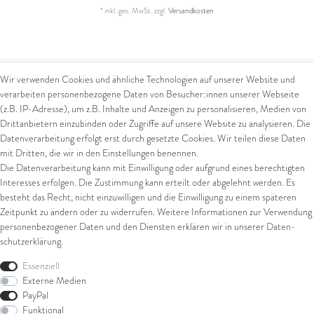
*
inkl. ges. MwSt.
zzgl.
Versandkosten
Wir verwenden Cookies und ähnliche Technologien auf unserer Website und
verarbeiten personenbezogene Daten von Besucher:innen unserer Webseite
Kontakt
Rechtliches
(z.B. IP-Adresse), um z.B. Inhalte und Anzeigen zu personalisieren, Medien von
Drittanbietern einzubinden oder Zugriffe auf unsere Website zu analysieren. Die
Kontaktformular
AGB
Datenverarbeitung erfolgt erst durch gesetzte Cookies. Wir teilen diese Daten
Impressum
mit Dritten, die wir in den Einstellungen benennen.
Arena in Arte GmbH
Datenschutz
Die Datenverarbeitung kann mit Einwilligung oder aufgrund eines berechtigten
Widerrufsrecht
Interesses erfolgen. Die Zustimmung kann erteilt oder abgelehnt werden. Es
Marktgasse 2,
Zahlung und Versand
besteht das Recht, nicht einzuwilligen und die Einwilligung zu einem späteren
8600 Dübendorf
Widerrufsformular
Zeitpunkt zu ändern oder zu widerrufen. Weitere Informationen zur Verwendung
Tel: +41 44 821 60 40
personenbezogener Daten und den Diensten erklären wir in unserer
Daten­
schutz­erklärung
.
E-Mail:
info@goldschmiede-
Shop
arena.com
Essenziell
Externe Medien
Ring
PayPal
Armschmuck
Funktional