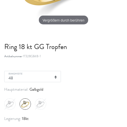
Vergrößern durch berühren
Ring 18 kt GG Tropfen
Artikelnummer
1T328G848-1
RINGWEITE
Gelbgold
Hauptmaterial:
18kt
Legierung: