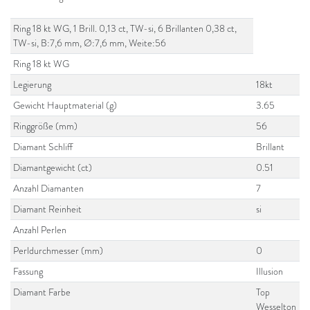
Ring 18 kt WG, 1 Brill. 0,13 ct, TW-si, 6 Brillanten 0,38 ct,
TW-si, B:7,6 mm, Ø:7,6 mm, Weite:56
Ring 18 kt WG
Legierung
18kt
Gewicht Hauptmaterial (g)
3.65
Ringgröße (mm)
56
Diamant Schliff
Brillant
Diamantgewicht (ct)
0.51
Anzahl Diamanten
7
Diamant Reinheit
si
Anzahl Perlen
Perldurchmesser (mm)
0
Fassung
Illusion
Diamant Farbe
Top
Wesselton