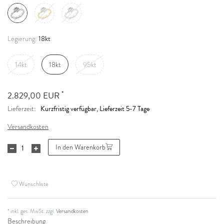
18kt
Legierung:
14kt
18kt
95kt
*
2.829,00 EUR
Kurzfristig verfügbar, Lieferzeit 5-7 Tage
Lieferzeit:
Versandkosten
In den Warenkorb
Wunschliste
* inkl. ges. MwSt. zzgl.
Versandkosten
Beschreibung