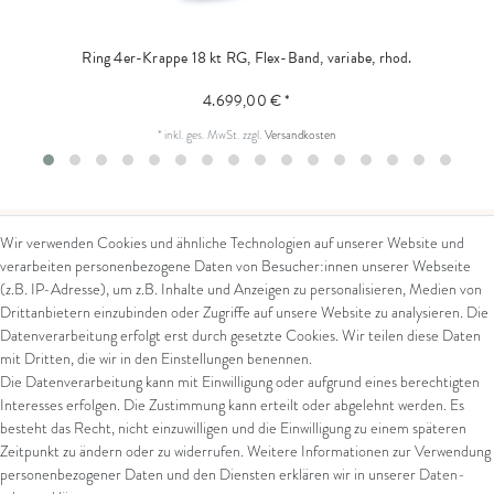
Ring 4er-Krappe 18 kt RG, Flex-Band, variabe, rhod.
4.699,00 € *
*
inkl. ges. MwSt.
zzgl.
Versandkosten
Wir verwenden Cookies und ähnliche Technologien auf unserer Website und
verarbeiten personenbezogene Daten von Besucher:innen unserer Webseite
Kontakt
Rechtliches
(z.B. IP-Adresse), um z.B. Inhalte und Anzeigen zu personalisieren, Medien von
Drittanbietern einzubinden oder Zugriffe auf unsere Website zu analysieren. Die
Kontaktformular
AGB
Datenverarbeitung erfolgt erst durch gesetzte Cookies. Wir teilen diese Daten
Impressum
mit Dritten, die wir in den Einstellungen benennen.
Arena in Arte GmbH
Datenschutz
Die Datenverarbeitung kann mit Einwilligung oder aufgrund eines berechtigten
Widerrufsrecht
Interesses erfolgen. Die Zustimmung kann erteilt oder abgelehnt werden. Es
Marktgasse 2,
Zahlung und Versand
besteht das Recht, nicht einzuwilligen und die Einwilligung zu einem späteren
8600 Dübendorf
Widerrufsformular
Zeitpunkt zu ändern oder zu widerrufen. Weitere Informationen zur Verwendung
Tel: +41 44 821 60 40
personenbezogener Daten und den Diensten erklären wir in unserer
Daten­