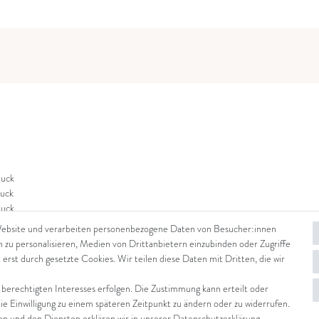
uck
uck
uck
Website und verarbeiten personenbezogene Daten von Besucher:innen
n zu personalisieren, Medien von Drittanbietern einzubinden oder Zugriffe
 erst durch gesetzte Cookies. Wir teilen diese Daten mit Dritten, die wir
 berechtigten Interesses erfolgen. Die Zustimmung kann erteilt oder
die Einwilligung zu einem späteren Zeitpunkt zu ändern oder zu widerrufen.
 und den Diensten erklären wir in unserer
Daten­schutz­erklärung
.