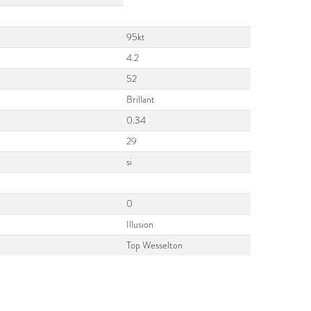
95kt
4.2
52
Brillant
0.34
29
si
0
Illusion
Top Wesselton