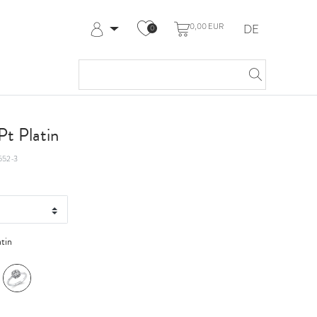
0,00 EUR
DE
0
Anmelden
Registrieren
Meine Bestellungen
Hilfe & Kontakt
t Platin
552-3
atin