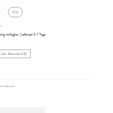
t
95kt
*
R
stig verfügbar, Lieferzeit 5-7 Tage
n den Warenkorb
ersandkosten