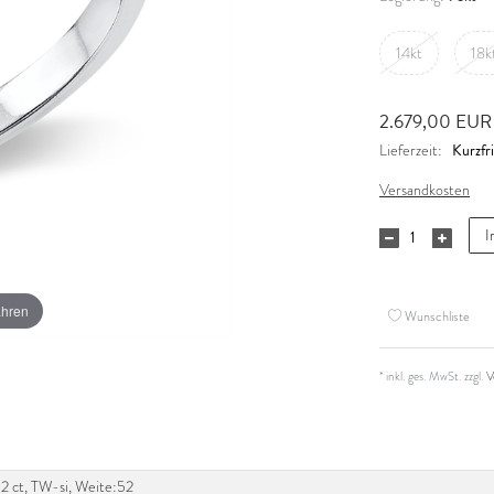
14kt
18k
2.679,00 EU
Kurzfri
Lieferzeit:
Versandkosten
I
ahren
Wunschliste
* inkl. ges. MwSt. zzgl.
V
,12 ct, TW-si, Weite:52