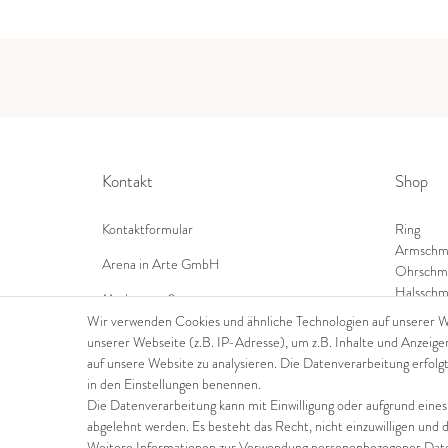
Kontakt
Shop
Kontaktformular
Ring
Armschm
Arena in Arte GmbH
Ohrschm
Halsschm
Marktgasse 2,
8600 Dübendorf
Wir verwenden Cookies und ähnliche Technologien auf unserer 
unserer Webseite (z.B. IP-Adresse), um z.B. Inhalte und Anzeige
Tel: +41 44 821 60 40
auf unsere Website zu analysieren. Die Datenverarbeitung erfolgt
in den Einstellungen benennen.
E-Mail:
info@goldschmiede-arena.com
Die Datenverarbeitung kann mit Einwilligung oder aufgrund eines
abgelehnt werden. Es besteht das Recht, nicht einzuwilligen und 
Weitere Informationen zur Verwendung personenbezogener Daten