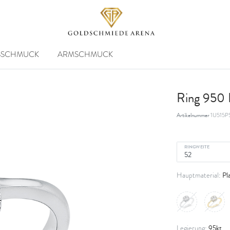
SSCHMUCK
ARMSCHMUCK
Ring 950 P
Artikelnummer
1U515P
RINGWEITE
Pl
Hauptmaterial:
95kt
Legierung: