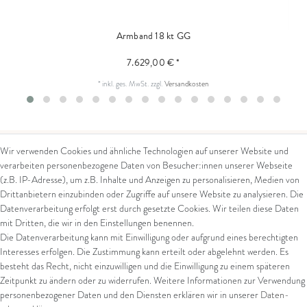
Armband 18 kt GG
7.629,00 € *
*
inkl. ges. MwSt.
zzgl.
Versandkosten
Wir verwenden Cookies und ähnliche Technologien auf unserer Website und
verarbeiten personenbezogene Daten von Besucher:innen unserer Webseite
Kontakt
Rechtliches
(z.B. IP-Adresse), um z.B. Inhalte und Anzeigen zu personalisieren, Medien von
Drittanbietern einzubinden oder Zugriffe auf unsere Website zu analysieren. Die
Kontaktformular
AGB
Datenverarbeitung erfolgt erst durch gesetzte Cookies. Wir teilen diese Daten
Impressum
mit Dritten, die wir in den Einstellungen benennen.
Arena in Arte GmbH
Datenschutz
Die Datenverarbeitung kann mit Einwilligung oder aufgrund eines berechtigten
Widerrufsrecht
Interesses erfolgen. Die Zustimmung kann erteilt oder abgelehnt werden. Es
Marktgasse 2,
Zahlung und Versand
besteht das Recht, nicht einzuwilligen und die Einwilligung zu einem späteren
8600 Dübendorf
Widerrufsformular
Zeitpunkt zu ändern oder zu widerrufen. Weitere Informationen zur Verwendung
Tel: +41 44 821 60 40
personenbezogener Daten und den Diensten erklären wir in unserer
Daten­