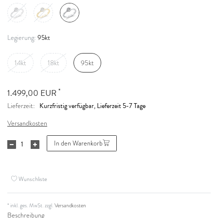
95kt
Legierung:
14kt
18kt
95kt
*
1.499,00 EUR
Kurzfristig verfügbar, Lieferzeit 5-7 Tage
Lieferzeit:
Versandkosten
In den Warenkorb
Wunschliste
* inkl. ges. MwSt. zzgl.
Versandkosten
Beschreibung