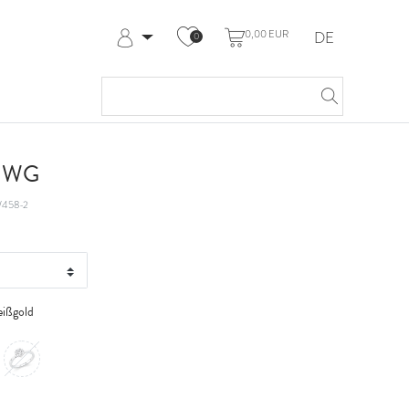
0,00 EUR
DE
0
Anmelden
Registrieren
Meine Bestellungen
Hilfe & Kontakt
t WG
458-2
ißgold