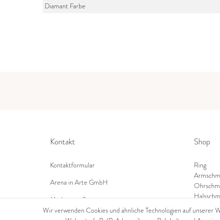
Diamant Farbe
Kontakt
Shop
Kontaktformular
Ring
Armschm
Arena in Arte GmbH
Ohrschm
Halsschm
Marktgasse 2,
8600 Dübendorf
Wir verwenden Cookies und ähnliche Technologien auf unserer 