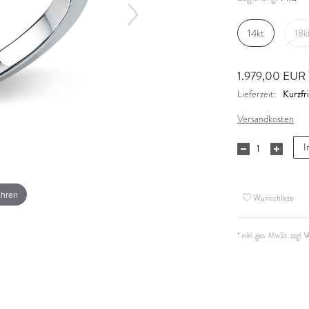
14kt
18k
1.979,00 EUR
Kurzfri
Lieferzeit:
Versandkosten
I
ahren
Wunschliste
* inkl. ges. MwSt. zzgl.
V