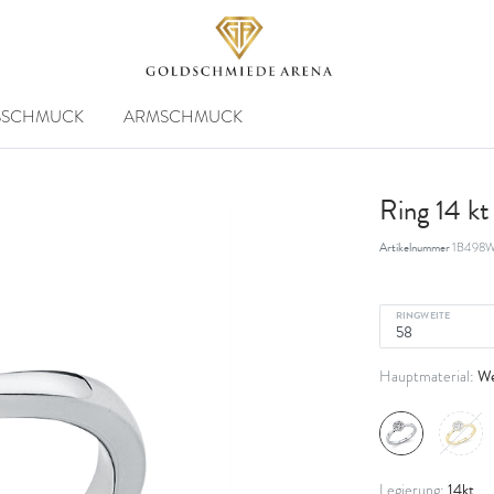
SSCHMUCK
ARMSCHMUCK
Ring 14 k
Artikelnummer
1B498W
RINGWEITE
We
Hauptmaterial:
14kt
Legierung: