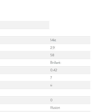
14kt
2.9
58
Brillant
0.42
7
si
0
Illusion