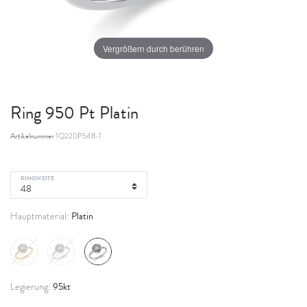
Vergrößern durch berühren
Ring 950 Pt Platin
Artikelnummer
1Q220P548-1
RINGWEITE
Platin
Hauptmaterial:
95kt
Legierung: