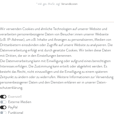
*
inkl. ges. MwSt.
zzgl.
Versandkosten
Wir verwenden Cookies und ähnliche Technologien auf unserer Website und
verarbeiten personenbezogene Daten von Besucher:innen unserer Webseite
Kontakt
Rechtliches
(z.B. IP-Adresse), um z.B. Inhalte und Anzeigen zu personalisieren, Medien von
Drittanbietern einzubinden oder Zugriffe auf unsere Website zu analysieren. Die
Kontaktformular
AGB
Datenverarbeitung erfolgt erst durch gesetzte Cookies. Wir teilen diese Daten
Impressum
mit Dritten, die wir in den Einstellungen benennen.
Arena in Arte GmbH
Datenschutz
Die Datenverarbeitung kann mit Einwilligung oder aufgrund eines berechtigten
Widerrufsrecht
Interesses erfolgen. Die Zustimmung kann erteilt oder abgelehnt werden. Es
Marktgasse 2,
Zahlung und Versand
besteht das Recht, nicht einzuwilligen und die Einwilligung zu einem späteren
8600 Dübendorf
Widerrufsformular
Zeitpunkt zu ändern oder zu widerrufen. Weitere Informationen zur Verwendung
Tel: +41 44 821 60 40
personenbezogener Daten und den Diensten erklären wir in unserer
Daten­
schutz­erklärung
.
E-Mail:
info@goldschmiede-
Shop
arena.com
Essenziell
Externe Medien
Ring
PayPal
Armschmuck
Funktional