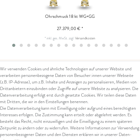
Ohrschmuck 18 kt WG+GG
27.379,00 € *
*
inkl. ges. MwSt.
zzgl.
Versandkosten
Wir verwenden Cookies und ähnliche Technologien auf unserer Website und
verarbeiten personenbezogene Daten von Besucher:innen unserer Webseite
Kontakt
Rechtliches
(z.B. IP-Adresse), um z.B. Inhalte und Anzeigen zu personalisieren, Medien von
Drittanbietern einzubinden oder Zugriffe auf unsere Website zu analysieren. Die
Kontaktformular
AGB
Datenverarbeitung erfolgt erst durch gesetzte Cookies. Wir teilen diese Daten
Impressum
mit Dritten, die wir in den Einstellungen benennen.
Arena in Arte GmbH
Datenschutz
Die Datenverarbeitung kann mit Einwilligung oder aufgrund eines berechtigten
Widerrufsrecht
Interesses erfolgen. Die Zustimmung kann erteilt oder abgelehnt werden. Es
Marktgasse 2,
Zahlung und Versand
besteht das Recht, nicht einzuwilligen und die Einwilligung zu einem späteren
8600 Dübendorf
Widerrufsformular
Zeitpunkt zu ändern oder zu widerrufen. Weitere Informationen zur Verwendung
Tel: +41 44 821 60 40
personenbezogener Daten und den Diensten erklären wir in unserer
Daten­