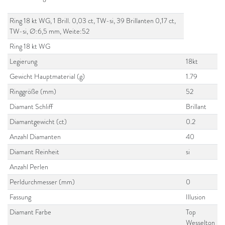
Ring 18 kt WG, 1 Brill. 0,03 ct, TW-si, 39 Brillanten 0,17 ct,
TW-si, Ø:6,5 mm, Weite:52
Ring 18 kt WG
Legierung
18kt
Gewicht Hauptmaterial (g)
1.79
Ringgröße (mm)
52
Diamant Schliff
Brillant
Diamantgewicht (ct)
0.2
Anzahl Diamanten
40
Diamant Reinheit
si
Anzahl Perlen
Perldurchmesser (mm)
0
Fassung
Illusion
Diamant Farbe
Top
Wesselton