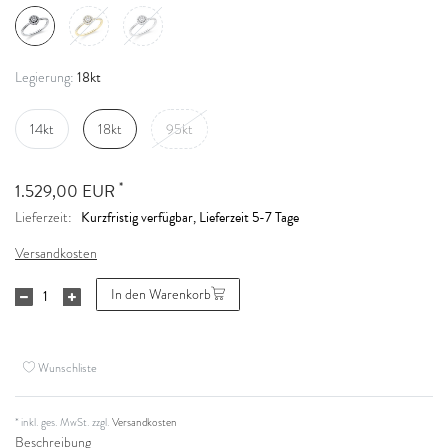
18kt
Legierung:
14kt
18kt
95kt
*
1.529,00 EUR
Kurzfristig verfügbar, Lieferzeit 5-7 Tage
Lieferzeit:
Versandkosten
In den Warenkorb
Wunschliste
* inkl. ges. MwSt. zzgl.
Versandkosten
Beschreibung