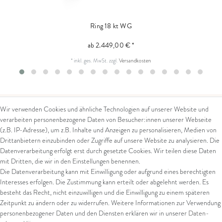
Ring 18 kt WG
ab 2.449,00 € *
*
inkl. ges. MwSt.
zzgl.
Versandkosten
Wir verwenden Cookies und ähnliche Technologien auf unserer Website und
verarbeiten personenbezogene Daten von Besucher:innen unserer Webseite
Kontakt
Rechtliches
(z.B. IP-Adresse), um z.B. Inhalte und Anzeigen zu personalisieren, Medien von
Drittanbietern einzubinden oder Zugriffe auf unsere Website zu analysieren. Die
Kontaktformular
AGB
Datenverarbeitung erfolgt erst durch gesetzte Cookies. Wir teilen diese Daten
Impressum
mit Dritten, die wir in den Einstellungen benennen.
Arena in Arte GmbH
Datenschutz
Die Datenverarbeitung kann mit Einwilligung oder aufgrund eines berechtigten
Widerrufsrecht
Interesses erfolgen. Die Zustimmung kann erteilt oder abgelehnt werden. Es
Marktgasse 2,
Zahlung und Versand
besteht das Recht, nicht einzuwilligen und die Einwilligung zu einem späteren
8600 Dübendorf
Widerrufsformular
Zeitpunkt zu ändern oder zu widerrufen. Weitere Informationen zur Verwendung
Tel: +41 44 821 60 40
personenbezogener Daten und den Diensten erklären wir in unserer
Daten­