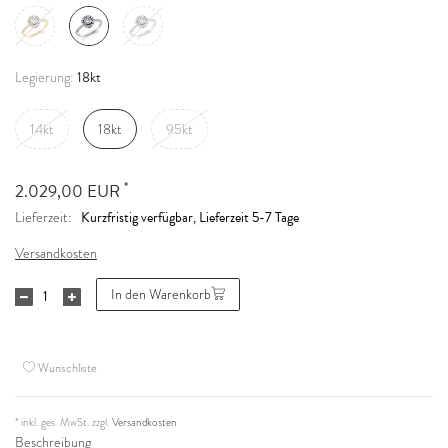
18kt
Legierung:
14kt
18kt
95kt
*
2.029,00 EUR
Kurzfristig verfügbar, Lieferzeit 5-7 Tage
Lieferzeit:
Versandkosten
In den Warenkorb
Wunschliste
* inkl. ges. MwSt. zzgl.
Versandkosten
Beschreibung