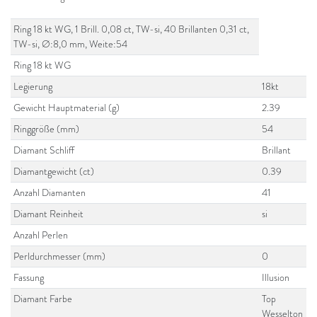
Ring 18 kt WG, 1 Brill. 0,08 ct, TW-si, 40 Brillanten 0,31 ct,
TW-si, Ø:8,0 mm, Weite:54
Ring 18 kt WG
Legierung
18kt
Gewicht Hauptmaterial (g)
2.39
Ringgröße (mm)
54
Diamant Schliff
Brillant
Diamantgewicht (ct)
0.39
Anzahl Diamanten
41
Diamant Reinheit
si
Anzahl Perlen
Perldurchmesser (mm)
0
Fassung
Illusion
Diamant Farbe
Top
Wesselton