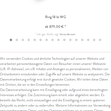
Ring 18 kt WG
ab 879,00 € *
*
inkl. ges. MwSt.
zzgl.
Versandkosten
Wir verwenden Cookies und ähnliche Technologien auf unserer Website und
verarbeiten personenbezogene Daten von Besucher:innen unserer Webseite
Kontakt
Rechtliches
(z.B. IP-Adresse), um z.B. Inhalte und Anzeigen zu personalisieren, Medien von
Drittanbietern einzubinden oder Zugriffe auf unsere Website zu analysieren. Die
Kontaktformular
AGB
Datenverarbeitung erfolgt erst durch gesetzte Cookies. Wir teilen diese Daten
Impressum
mit Dritten, die wir in den Einstellungen benennen.
Arena in Arte GmbH
Datenschutz
Die Datenverarbeitung kann mit Einwilligung oder aufgrund eines berechtigten
Widerrufsrecht
Interesses erfolgen. Die Zustimmung kann erteilt oder abgelehnt werden. Es
Marktgasse 2,
Zahlung und Versand
besteht das Recht, nicht einzuwilligen und die Einwilligung zu einem späteren
8600 Dübendorf
Widerrufsformular
Zeitpunkt zu ändern oder zu widerrufen. Weitere Informationen zur Verwendung
Tel: +41 44 821 60 40
personenbezogener Daten und den Diensten erklären wir in unserer
Daten­