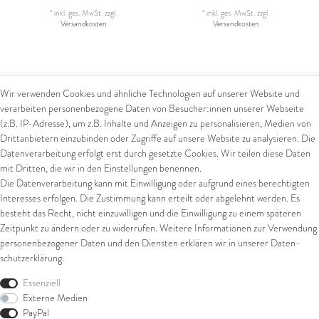
*
inkl. ges. MwSt.
zzgl.
*
inkl. ges. MwSt.
zzgl.
Versandkosten
Versandkosten
Wir verwenden Cookies und ähnliche Technologien auf unserer Website und
verarbeiten personenbezogene Daten von Besucher:innen unserer Webseite
Kontakt
Rechtliches
(z.B. IP-Adresse), um z.B. Inhalte und Anzeigen zu personalisieren, Medien von
Drittanbietern einzubinden oder Zugriffe auf unsere Website zu analysieren. Die
Kontaktformular
AGB
Datenverarbeitung erfolgt erst durch gesetzte Cookies. Wir teilen diese Daten
Impressum
mit Dritten, die wir in den Einstellungen benennen.
Arena in Arte GmbH
Datenschutz
Die Datenverarbeitung kann mit Einwilligung oder aufgrund eines berechtigten
Widerrufsrecht
Interesses erfolgen. Die Zustimmung kann erteilt oder abgelehnt werden. Es
Marktgasse 2,
Zahlung und Versand
besteht das Recht, nicht einzuwilligen und die Einwilligung zu einem späteren
8600 Dübendorf
Widerrufsformular
Zeitpunkt zu ändern oder zu widerrufen. Weitere Informationen zur Verwendung
Tel: +41 44 821 60 40
personenbezogener Daten und den Diensten erklären wir in unserer
Daten­
schutz­erklärung
.
E-Mail:
info@goldschmiede-
Shop
arena.com
Essenziell
Externe Medien
Ring
PayPal