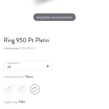
Vergrößern durch berühren
Ring 950 Pt Platin
Artikelnummer
1Q846P548-1
RINGWEITE
Platin
Hauptmaterial:
95kt
Legierung: