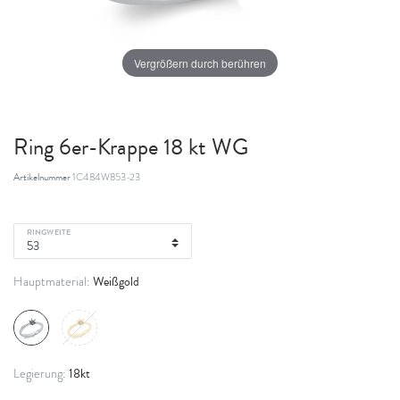
Vergrößern durch berühren
Ring 6er-Krappe 18 kt WG
Artikelnummer
1C484W853-23
RINGWEITE
Weißgold
Hauptmaterial:
18kt
Legierung: