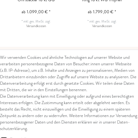
ab 1.099,00 € *
ab 1.799,00 € *
*
inkl. ges. MwSt.
zzgl.
*
inkl. ges. MwSt.
zzgl.
Versandkosten
Versandkosten
Wir verwenden Cookies und ähnliche Technologien auf unserer Website und
verarbeiten personenbezogene Daten von Besucher:innen unserer Webseite
Kontakt
Rechtliches
(z.B. IP-Adresse), um z.B. Inhalte und Anzeigen zu personalisieren, Medien von
Drittanbietern einzubinden oder Zugriffe auf unsere Website zu analysieren. Die
Kontaktformular
AGB
Datenverarbeitung erfolgt erst durch gesetzte Cookies. Wir teilen diese Daten
Impressum
mit Dritten, die wir in den Einstellungen benennen.
Arena in Arte GmbH
Datenschutz
Die Datenverarbeitung kann mit Einwilligung oder aufgrund eines berechtigten
Widerrufsrecht
Marktgasse 2,
Interesses erfolgen. Die Zustimmung kann erteilt oder abgelehnt werden. Es
Zahlung und Versand
8600 Dübendorf
besteht das Recht, nicht einzuwilligen und die Einwilligung zu einem späteren
Widerrufsformular
Zeitpunkt zu ändern oder zu widerrufen. Weitere Informationen zur Verwendung
Tel: +41 44 821 60 40
personenbezogener Daten und den Diensten erklären wir in unserer
Daten­
schutz­erklärung
.
E-Mail:
info@goldschmiede-
Shop
arena.com