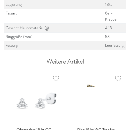
Legierung
18kt
Fassart
6er-
Krappe
Gewicht Hauptmaterial (g)
4.13
Ringgröße (mm)
53
Fassung
Leerfassung
Weitere Artikel
Ohrstecker 18 kt GG
Ring 18 kt WG Tropfen