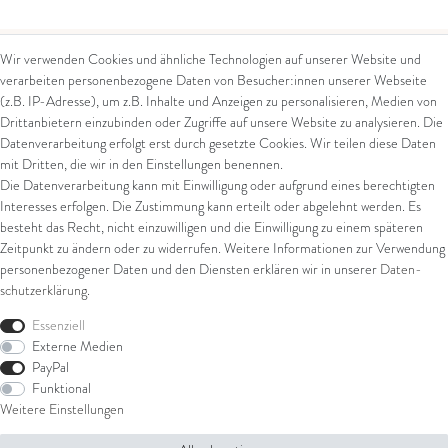
Wir verwenden Cookies und ähnliche Technologien auf unserer Website und
verarbeiten personenbezogene Daten von Besucher:innen unserer Webseite
Kontakt
Rechtliches
(z.B. IP-Adresse), um z.B. Inhalte und Anzeigen zu personalisieren, Medien von
Drittanbietern einzubinden oder Zugriffe auf unsere Website zu analysieren. Die
Kontaktformular
AGB
Datenverarbeitung erfolgt erst durch gesetzte Cookies. Wir teilen diese Daten
Impressum
mit Dritten, die wir in den Einstellungen benennen.
Arena in Arte GmbH
Datenschutz
Die Datenverarbeitung kann mit Einwilligung oder aufgrund eines berechtigten
Widerrufsrecht
Interesses erfolgen. Die Zustimmung kann erteilt oder abgelehnt werden. Es
Marktgasse 2,
Zahlung und Versand
besteht das Recht, nicht einzuwilligen und die Einwilligung zu einem späteren
8600 Dübendorf
Widerrufsformular
Zeitpunkt zu ändern oder zu widerrufen. Weitere Informationen zur Verwendung
Tel: +41 44 821 60 40
personenbezogener Daten und den Diensten erklären wir in unserer
Daten­
schutz­erklärung
.
E-Mail:
info@goldschmiede-
Shop
arena.com
Essenziell
Externe Medien
Ring
PayPal
Armschmuck
Funktional
Ohrschmuck
Weitere Einstellungen
Halsschmuck