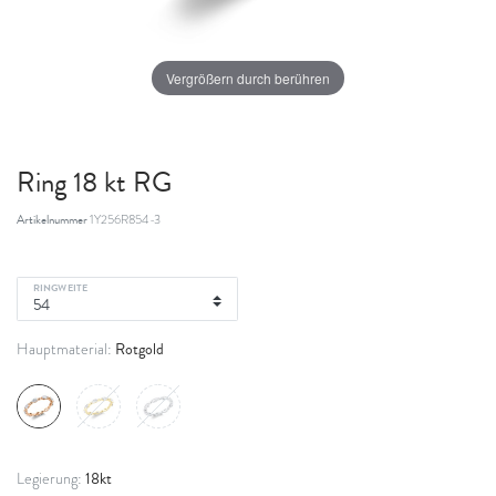
Vergrößern durch berühren
Ring 18 kt RG
Artikelnummer
1Y256R854-3
RINGWEITE
Rotgold
Hauptmaterial:
18kt
Legierung: