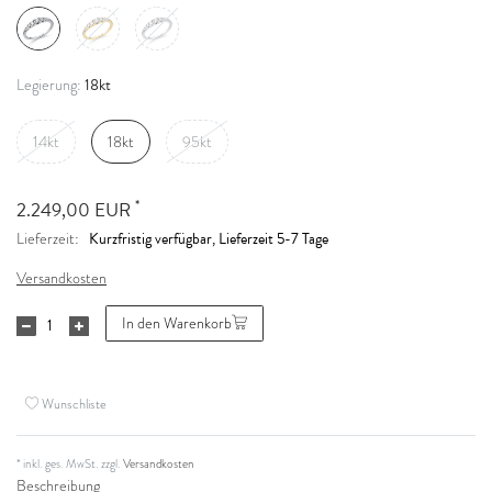
18kt
Legierung:
14kt
18kt
95kt
*
2.249,00 EUR
Kurzfristig verfügbar, Lieferzeit 5-7 Tage
Lieferzeit:
Versandkosten
In den Warenkorb
Wunschliste
* inkl. ges. MwSt. zzgl.
Versandkosten
Beschreibung