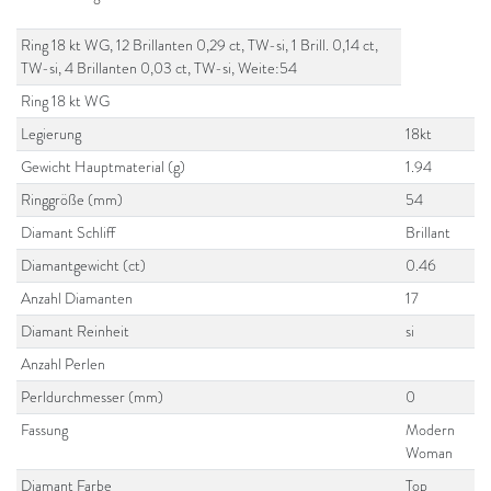
Ring 18 kt WG, 12 Brillanten 0,29 ct, TW-si, 1 Brill. 0,14 ct,
TW-si, 4 Brillanten 0,03 ct, TW-si, Weite:54
Ring 18 kt WG
Legierung
18kt
Gewicht Hauptmaterial (g)
1.94
Ringgröße (mm)
54
Diamant Schliff
Brillant
Diamantgewicht (ct)
0.46
Anzahl Diamanten
17
Diamant Reinheit
si
Anzahl Perlen
Perldurchmesser (mm)
0
Fassung
Modern
Woman
Diamant Farbe
Top