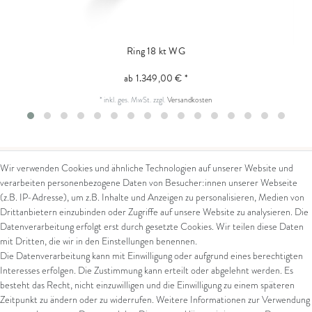
Ring 18 kt WG
ab 1.349,00 € *
*
inkl. ges. MwSt.
zzgl.
Versandkosten
Wir verwenden Cookies und ähnliche Technologien auf unserer Website und
verarbeiten personenbezogene Daten von Besucher:innen unserer Webseite
Kontakt
Rechtliches
(z.B. IP-Adresse), um z.B. Inhalte und Anzeigen zu personalisieren, Medien von
Drittanbietern einzubinden oder Zugriffe auf unsere Website zu analysieren. Die
Kontaktformular
AGB
Datenverarbeitung erfolgt erst durch gesetzte Cookies. Wir teilen diese Daten
Impressum
mit Dritten, die wir in den Einstellungen benennen.
Arena in Arte GmbH
Datenschutz
Die Datenverarbeitung kann mit Einwilligung oder aufgrund eines berechtigten
Widerrufsrecht
Interesses erfolgen. Die Zustimmung kann erteilt oder abgelehnt werden. Es
Marktgasse 2,
Zahlung und Versand
besteht das Recht, nicht einzuwilligen und die Einwilligung zu einem späteren
8600 Dübendorf
Widerrufsformular
Zeitpunkt zu ändern oder zu widerrufen. Weitere Informationen zur Verwendung
Tel: +41 44 821 60 40