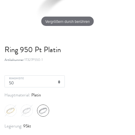
Vergrößern durch berühren
Ring 950 Pt Platin
Artikelnummer
1T327P550-1
RINGWEITE
Platin
Hauptmaterial:
95kt
Legierung: