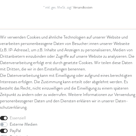
*
inkl. ges. MwSt.
zzgl.
Versandkosten
Wir verwenden Cookies und ähnliche Technologien auf unserer Website und
verarbeiten personenbezogene Daten von Besucher:innen unserer Webseite
Kontakt
Rechtliches
(z.B. IP-Adresse), um z.B. Inhalte und Anzeigen zu personalisieren, Medien von
Drittanbietern einzubinden oder Zugriffe auf unsere Website zu analysieren. Die
Kontaktformular
AGB
Datenverarbeitung erfolgt erst durch gesetzte Cookies. Wir teilen diese Daten
Impressum
mit Dritten, die wir in den Einstellungen benennen.
Arena in Arte GmbH
Datenschutz
Die Datenverarbeitung kann mit Einwilligung oder aufgrund eines berechtigten
Widerrufsrecht
Interesses erfolgen. Die Zustimmung kann erteilt oder abgelehnt werden. Es
Marktgasse 2,
Zahlung und Versand
besteht das Recht, nicht einzuwilligen und die Einwilligung zu einem späteren
8600 Dübendorf
Widerrufsformular
Zeitpunkt zu ändern oder zu widerrufen. Weitere Informationen zur Verwendung
Tel: +41 44 821 60 40
personenbezogener Daten und den Diensten erklären wir in unserer
Daten­
schutz­erklärung
.
E-Mail:
info@goldschmiede-
Shop
arena.com
Essenziell
Externe Medien
Ring
PayPal