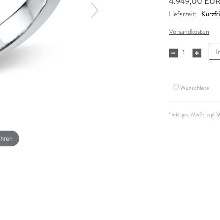
4.949,00 EU
Kurzfri
Lieferzeit:
Versandkosten
I
Wunschliste
* inkl. ges. MwSt. zzgl.
V
ahren