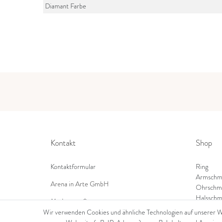
Diamant Farbe
Kontakt
Shop
Kontaktformular
Ring
Armschm
Arena in Arte GmbH
Ohrschm
Halsschm
Marktgasse 2,
8600 Dübendorf
Wir verwenden Cookies und ähnliche Technologien auf unserer 