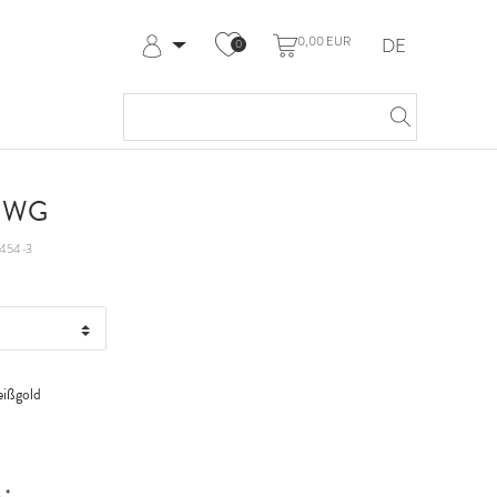
0,00 EUR
DE
0
Anmelden
Registrieren
Meine Bestellungen
Hilfe & Kontakt
t WG
454-3
ißgold
*