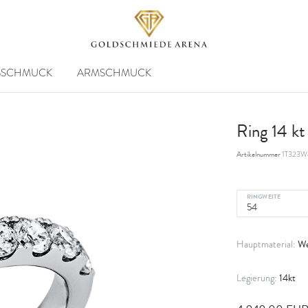
SSCHMUCK
ARMSCHMUCK
Ring 14 k
Artikelnummer
1T323W
RINGWEITE
We
Hauptmaterial:
14kt
Legierung: