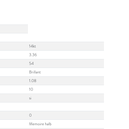
14kt
3.36
54
Brillant
1.08
10
si
0
Memoire halb