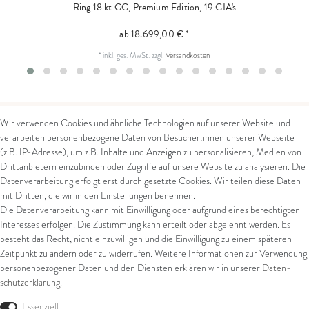
Ring 18 kt GG, Premium Edition, 19 GIA's
ab 18.699,00 € *
*
inkl. ges. MwSt.
zzgl.
Versandkosten
Wir verwenden Cookies und ähnliche Technologien auf unserer Website und
verarbeiten personenbezogene Daten von Besucher:innen unserer Webseite
Kontakt
Rechtliches
(z.B. IP-Adresse), um z.B. Inhalte und Anzeigen zu personalisieren, Medien von
Drittanbietern einzubinden oder Zugriffe auf unsere Website zu analysieren. Die
Kontaktformular
AGB
Datenverarbeitung erfolgt erst durch gesetzte Cookies. Wir teilen diese Daten
Impressum
mit Dritten, die wir in den Einstellungen benennen.
Arena in Arte GmbH
Datenschutz
Die Datenverarbeitung kann mit Einwilligung oder aufgrund eines berechtigten
Widerrufsrecht
Interesses erfolgen. Die Zustimmung kann erteilt oder abgelehnt werden. Es
Marktgasse 2,
Zahlung und Versand
besteht das Recht, nicht einzuwilligen und die Einwilligung zu einem späteren
8600 Dübendorf
Widerrufsformular
Zeitpunkt zu ändern oder zu widerrufen. Weitere Informationen zur Verwendung
Tel: +41 44 821 60 40
personenbezogener Daten und den Diensten erklären wir in unserer
Daten­
schutz­erklärung
.
E-Mail:
info@goldschmiede-
Shop
arena.com
Essenziell