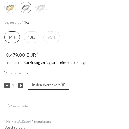
14kt
Legierung:
14kt
18kt
95kt
*
18.479,00 EUR
Kurzfristig verfügbar, Lieferzeit 5-7 Tage
Lieferzeit:
Versandkosten
In den Warenkorb
Wunschliste
* inkl. ges. MwSt. zzgl.
Versandkosten
Beschreibung