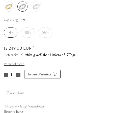
14kt
Legierung:
14kt
18kt
95kt
*
13.249,00 EUR
Kurzfristig verfügbar, Lieferzeit 5-7 Tage
Lieferzeit:
Versandkosten
In den Warenkorb
Wunschliste
* inkl. ges. MwSt. zzgl.
Versandkosten
Beschreibung