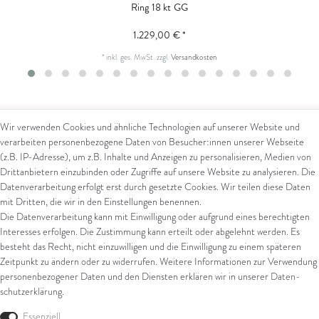
Ring 18 kt GG
1.229,00 € *
*
inkl. ges. MwSt.
zzgl.
Versandkosten
Wir verwenden Cookies und ähnliche Technologien auf unserer Website und
verarbeiten personenbezogene Daten von Besucher:innen unserer Webseite
Kontakt
Rechtliches
(z.B. IP-Adresse), um z.B. Inhalte und Anzeigen zu personalisieren, Medien von
Drittanbietern einzubinden oder Zugriffe auf unsere Website zu analysieren. Die
Kontaktformular
AGB
Datenverarbeitung erfolgt erst durch gesetzte Cookies. Wir teilen diese Daten
Impressum
mit Dritten, die wir in den Einstellungen benennen.
Arena in Arte GmbH
Datenschutz
Die Datenverarbeitung kann mit Einwilligung oder aufgrund eines berechtigten
Widerrufsrecht
Interesses erfolgen. Die Zustimmung kann erteilt oder abgelehnt werden. Es
Marktgasse 2,
Zahlung und Versand
besteht das Recht, nicht einzuwilligen und die Einwilligung zu einem späteren
8600 Dübendorf
Widerrufsformular
Zeitpunkt zu ändern oder zu widerrufen. Weitere Informationen zur Verwendung
Tel: +41 44 821 60 40
personenbezogener Daten und den Diensten erklären wir in unserer
Daten­
schutz­erklärung
.
E-Mail:
info@goldschmiede-
Shop
arena.com
Essenziell