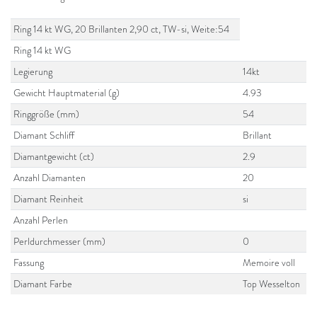
Ring 14 kt WG, 20 Brillanten 2,90 ct, TW-si, Weite:54
Ring 14 kt WG
Legierung
14kt
Gewicht Hauptmaterial (g)
4.93
Ringgröße (mm)
54
Diamant Schliff
Brillant
Diamantgewicht (ct)
2.9
Anzahl Diamanten
20
Diamant Reinheit
si
Anzahl Perlen
Perldurchmesser (mm)
0
Fassung
Memoire voll
Diamant Farbe
Top Wesselton