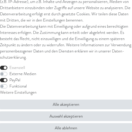
(z.B. IP-Adresse), um z.B. Inhalte und Anzeigen zu personalisieren, Medien von
Drittanbietern einzubinden oder Zugriffe auf unsere Website zu analysieren. Die
Kontaktformular
AGB
Datenverarbeitung erfolgt erst durch gesetzte Cookies. Wir teilen diese Daten
Impressum
mit Dritten, die wir in den Einstellungen benennen.
Arena in Arte GmbH
Datenschutz
Die Datenverarbeitung kann mit Einwilligung oder aufgrund eines berechtigten
Widerrufsrecht
Interesses erfolgen. Die Zustimmung kann erteilt oder abgelehnt werden. Es
Marktgasse 2,
Zahlung und Versand
besteht das Recht, nicht einzuwilligen und die Einwilligung zu einem späteren
8600 Dübendorf
Widerrufsformular
Zeitpunkt zu ändern oder zu widerrufen. Weitere Informationen zur Verwendung
Tel: +41 44 821 60 40
personenbezogener Daten und den Diensten erklären wir in unserer
Daten­
schutz­erklärung
.
E-Mail:
info@goldschmiede-
Shop
arena.com
Essenziell
Externe Medien
Ring
PayPal
Armschmuck
Funktional
Ohrschmuck
Weitere Einstellungen
Halsschmuck
Alle akzeptieren
© Copyright 2026 Arena in Arte GmbH | Alle Rechte vorbehalten.
Auswahl akzeptieren
Alle ablehnen