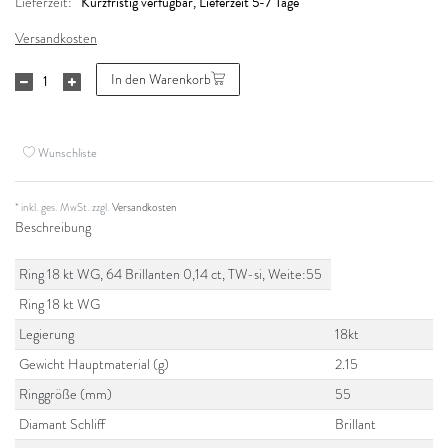
Kurzfristig verfügbar, Lieferzeit 5-7 Tage
Lieferzeit:
Versandkosten
In den Warenkorb
Wunschliste
* inkl. ges. MwSt. zzgl.
Versandkosten
Beschreibung
Ring 18 kt WG, 64 Brillanten 0,14 ct, TW-si, Weite:55
Ring 18 kt WG
Legierung
18kt
Gewicht Hauptmaterial (g)
2.15
Ringgröße (mm)
55
Diamant Schliff
Brillant