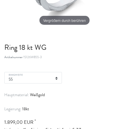
Vergrößern durch berühren
Ring 18 kt WG
Artikelnummer
1S126W855-3
RINGWEITE
Weißgold
Hauptmaterial:
18kt
Legierung:
*
1.899,00 EUR