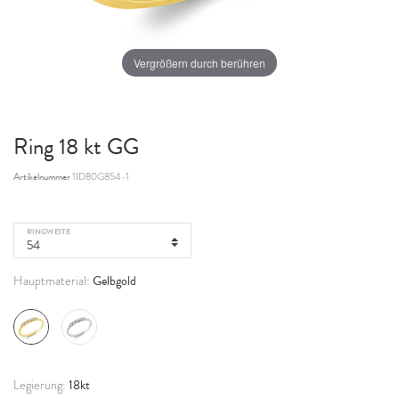
Vergrößern durch berühren
Ring 18 kt GG
Artikelnummer
1ID80G854-1
RINGWEITE
Gelbgold
Hauptmaterial:
18kt
Legierung: