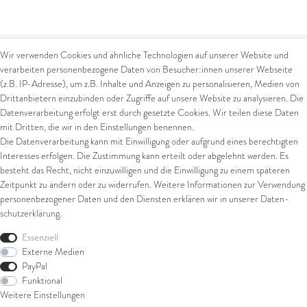
Wir verwenden Cookies und ähnliche Technologien auf unserer Website und
verarbeiten personenbezogene Daten von Besucher:innen unserer Webseite
Kontakt
Rechtliches
(z.B. IP-Adresse), um z.B. Inhalte und Anzeigen zu personalisieren, Medien von
Drittanbietern einzubinden oder Zugriffe auf unsere Website zu analysieren. Die
Kontaktformular
AGB
Datenverarbeitung erfolgt erst durch gesetzte Cookies. Wir teilen diese Daten
Impressum
mit Dritten, die wir in den Einstellungen benennen.
Arena in Arte GmbH
Datenschutz
Die Datenverarbeitung kann mit Einwilligung oder aufgrund eines berechtigten
Widerrufsrecht
Interesses erfolgen. Die Zustimmung kann erteilt oder abgelehnt werden. Es
Marktgasse 2,
Zahlung und Versand
besteht das Recht, nicht einzuwilligen und die Einwilligung zu einem späteren
8600 Dübendorf
Widerrufsformular
Zeitpunkt zu ändern oder zu widerrufen. Weitere Informationen zur Verwendung
Tel: +41 44 821 60 40
personenbezogener Daten und den Diensten erklären wir in unserer
Daten­
schutz­erklärung
.
E-Mail:
info@goldschmiede-
Shop
arena.com
Essenziell
Externe Medien
Ring
PayPal
Armschmuck
Funktional
Ohrschmuck
Weitere Einstellungen