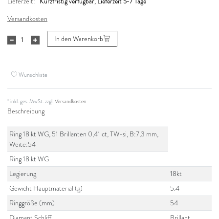
Kurzfristig verfügbar, Lieferzeit 5-7 Tage
Lieferzeit:
Versandkosten
In den Warenkorb
Wunschliste
* inkl. ges. MwSt. zzgl.
Versandkosten
Beschreibung
Ring 18 kt WG, 51 Brillanten 0,41 ct, TW-si, B:7,3 mm,
Weite:54
Ring 18 kt WG
Legierung
18kt
Gewicht Hauptmaterial (g)
5.4
Ringgröße (mm)
54
Diamant Schliff
Brillant