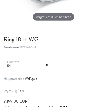
Vergrößern durch berühren
Ring 18 kt WG
Artikelnummer
1BC95W854-3
RINGWEITE
Weißgold
Hauptmaterial:
18kt
Legierung:
*
3.199,00 EUR