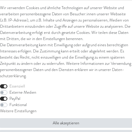
Wir verwenden Cookies und ähnliche Technologien auf unserer Website und
verarbeiten personenbezogene Daten von Besucher:innen unserer Webseite
Kontakt
Rechtliches
(z.B. IP-Adresse), um z.B. Inhalte und Anzeigen zu personalisieren, Medien von
Drittanbietern einzubinden oder Zugriffe auf unsere Website zu analysieren. Die
Kontaktformular
AGB
Datenverarbeitung erfolgt erst durch gesetzte Cookies. Wir teilen diese Daten
Impressum
mit Dritten, die wir in den Einstellungen benennen.
Arena in Arte GmbH
Datenschutz
Die Datenverarbeitung kann mit Einwilligung oder aufgrund eines berechtigten
Widerrufsrecht
Interesses erfolgen. Die Zustimmung kann erteilt oder abgelehnt werden. Es
Marktgasse 2,
Zahlung und Versand
besteht das Recht, nicht einzuwilligen und die Einwilligung zu einem späteren
8600 Dübendorf
Widerrufsformular
Zeitpunkt zu ändern oder zu widerrufen. Weitere Informationen zur Verwendung
Tel: +41 44 821 60 40
personenbezogener Daten und den Diensten erklären wir in unserer
Daten­
schutz­erklärung
.
E-Mail:
info@goldschmiede-
Shop
arena.com
Essenziell
Externe Medien
Ring
PayPal
Armschmuck
Funktional
Ohrschmuck
Weitere Einstellungen
Halsschmuck
Alle akzeptieren
© Copyright 2026 Arena in Arte GmbH | Alle Rechte vorbehalten.