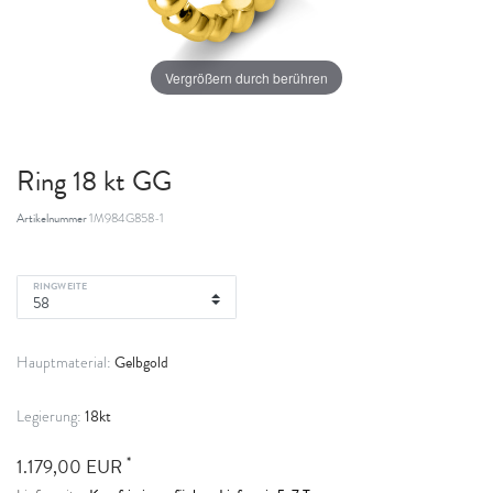
Vergrößern durch berühren
Ring 18 kt GG
Artikelnummer
1M984G858-1
RINGWEITE
Gelbgold
Hauptmaterial:
18kt
Legierung:
*
1.179,00 EUR