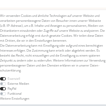
Wir verwenden Cookies und ähnliche Technologien auf unserer Website und
verarbeiten personenbezogene Daten von Besucher:innen unserer Webseite
Kontakt
Rechtliches
(z.B. IP-Adresse), um z.B. Inhalte und Anzeigen zu personalisieren, Medien von
Drittanbietern einzubinden oder Zugriffe auf unsere Website zu analysieren. Die
Kontaktformular
AGB
Datenverarbeitung erfolgt erst durch gesetzte Cookies. Wir teilen diese Daten
Impressum
mit Dritten, die wir in den Einstellungen benennen.
Arena in Arte GmbH
Datenschutz
Die Datenverarbeitung kann mit Einwilligung oder aufgrund eines berechtigten
Widerrufsrecht
Marktgasse 2,
Interesses erfolgen. Die Zustimmung kann erteilt oder abgelehnt werden. Es
Zahlung und Versand
8600 Dübendorf
besteht das Recht, nicht einzuwilligen und die Einwilligung zu einem späteren
Widerrufsformular
Zeitpunkt zu ändern oder zu widerrufen. Weitere Informationen zur Verwendung
Tel: +41 44 821 60 40
personenbezogener Daten und den Diensten erklären wir in unserer
Daten­
schutz­erklärung
.
E-Mail:
info@goldschmiede-
Shop
arena.com
Essenziell
Externe Medien
Ring
PayPal
Armschmuck
Funktional
Ohrschmuck
Weitere Einstellungen
Halsschmuck