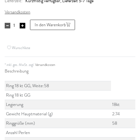
Kurzfristig verfügbar, Lieferzeit 5-7 Tage
Lieferzeit:
Versandkosten
In den Warenkorb
Wunschliste
* inkl. ges. MwSt. zzgl.
Versandkosten
Beschreibung
Ring 18 kt GG, Weite:58
Ring 18 kt GG
Legierung
18kt
Gewicht Hauptmaterial (g)
2.74
Ringgröße (mm)
58
Anzahl Perlen