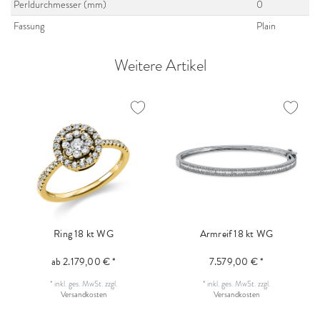
Perldurchmesser (mm)
0
Fassung
Plain
Weitere Artikel
Ring 18 kt WG
Armreif 18 kt WG
ab 2.179,00 € *
7.579,00 € *
*
inkl. ges. MwSt.
zzgl.
*
inkl. ges. MwSt.
zzgl.
Versandkosten
Versandkosten