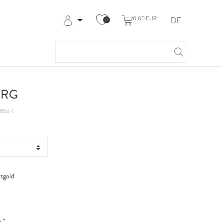
0,00 EUR
DE
0
Anmelden
Registrieren
Meine Bestellungen
Hilfe & Kontakt
t RG
854-1
tgold
*