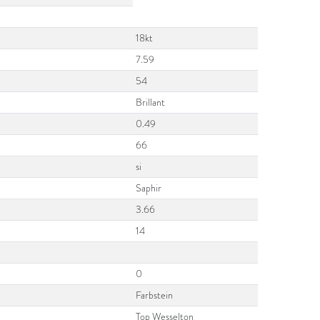
18kt
7.59
54
Brillant
0.49
66
si
Saphir
3.66
14
0
Farbstein
Top Wesselton