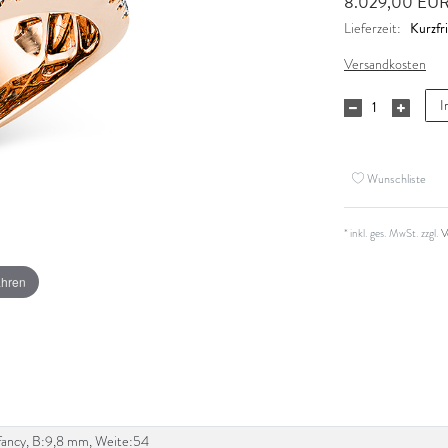
8.029,00 EU
Kurzfri
Lieferzeit:
Versandkosten
I
Wunschliste
* inkl. ges. MwSt. zzgl.
V
ahren
t fancy, B:9,8 mm, Weite:54