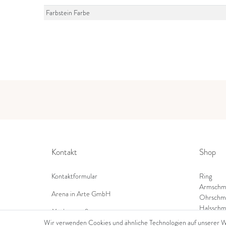
Farbstein Farbe
Kontakt
Shop
Kontaktformular
Ring
Armschm
Arena in Arte GmbH
Ohrschm
Halsschm
Marktgasse 2,
8600 Dübendorf
Wir verwenden Cookies und ähnliche Technologien auf unserer 