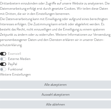
Drittanbietern einzubinden oder Zugriffe auf unsere Website zu analysieren. Die
Kontaktformular
AGB
Datenverarbeitung erfolgt erst durch gesetzte Cookies. Wir teilen diese Daten
Impressum
mit Dritten, die wir in den Einstellungen benennen.
Arena in Arte GmbH
Datenschutz
Die Datenverarbeitung kann mit Einwilligung oder aufgrund eines berechtigten
Widerrufsrecht
Interesses erfolgen. Die Zustimmung kann erteilt oder abgelehnt werden. Es
Marktgasse 2,
Zahlung und Versand
besteht das Recht, nicht einzuwilligen und die Einwilligung zu einem späteren
8600 Dübendorf
Widerrufsformular
Zeitpunkt zu ändern oder zu widerrufen. Weitere Informationen zur Verwendung
Tel: +41 44 821 60 40
personenbezogener Daten und den Diensten erklären wir in unserer
Daten­
schutz­erklärung
.
E-Mail:
info@goldschmiede-
Shop
arena.com
Essenziell
Externe Medien
Ring
PayPal
Armschmuck
Funktional
Ohrschmuck
Weitere Einstellungen
Halsschmuck
Alle akzeptieren
© Copyright 2026 Arena in Arte GmbH | Alle Rechte vorbehalten.
Auswahl akzeptieren
Alle ablehnen