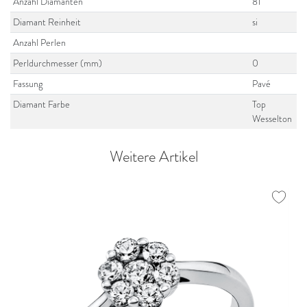
Anzahl Diamanten
81
Diamant Reinheit
si
Anzahl Perlen
Perldurchmesser (mm)
0
Fassung
Pavé
Diamant Farbe
Top
Wesselton
Weitere Artikel