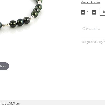
Versandkosten
I
Wunschliste
* inkl. ges. MwSt. zzgl.
V
ahren
unkel, L:51,0 cm