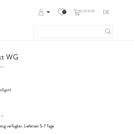
0,00 EUR
DE
0
Anmelden
Registrieren
Meine Bestellungen
Hilfe & Kontakt
 kt WG
8-1
ißgold
*
R
stig verfügbar, Lieferzeit 5-7 Tage