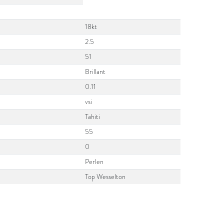
18kt
2.5
51
Brillant
0.11
vsi
Tahiti
55
0
Perlen
Top Wesselton