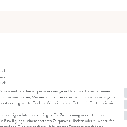
uck
uck
uck
Website und verarbeiten personenbezogene Daten von Besucher:innen
n zu personalisieren, Medien von Drittanbietern einzubinden oder Zugriffe
 erst durch gesetzte Cookies. Wir teilen diese Daten mit Dritten, die wir
 berechtigten Interesses erfolgen. Die Zustimmung kann erteilt oder
die Einwilligung zu einem späteren Zeitpunkt zu ändern oder zu widerrufen.
 und den Diensten erklären wir in unserer
Daten­schutz­erklärung
.