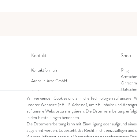
Kontakt
Shop
Kontaktformular
Ring
Armschm
Arena in Arte GmbH
Ohrschm
Halsschm
Marktgasse 2,
8600 Dübendorf
Wir verwenden Cookies und ähnliche Technologien auf unserer 
unserer Webseite (z.B. IP-Adresse), um z.B. Inhalte und Anzeige
Tel: +41 44 821 60 40
auf unsere Website zu analysieren. Die Datenverarbeitung erfolgt
in den Einstellungen benennen.
E-Mail:
info@goldschmiede-arena.com
Die Datenverarbeitung kann mit Einwilligung oder aufgrund eines
abgelehnt werden. Es besteht das Recht, nicht einzuwilligen und 
Weitere Informationen zur Verwendung personenbezogener Daten