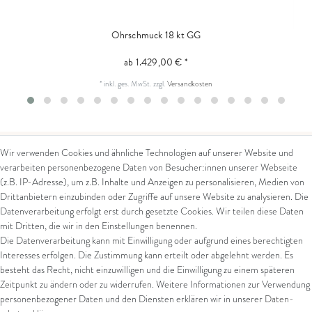
Ohrschmuck 18 kt GG
ab 1.429,00 € *
*
inkl. ges. MwSt.
zzgl.
Versandkosten
Wir verwenden Cookies und ähnliche Technologien auf unserer Website und
verarbeiten personenbezogene Daten von Besucher:innen unserer Webseite
Kontakt
Rechtliches
(z.B. IP-Adresse), um z.B. Inhalte und Anzeigen zu personalisieren, Medien von
Drittanbietern einzubinden oder Zugriffe auf unsere Website zu analysieren. Die
Kontaktformular
AGB
Datenverarbeitung erfolgt erst durch gesetzte Cookies. Wir teilen diese Daten
Impressum
mit Dritten, die wir in den Einstellungen benennen.
Arena in Arte GmbH
Datenschutz
Die Datenverarbeitung kann mit Einwilligung oder aufgrund eines berechtigten
Widerrufsrecht
Interesses erfolgen. Die Zustimmung kann erteilt oder abgelehnt werden. Es
Marktgasse 2,
Zahlung und Versand
besteht das Recht, nicht einzuwilligen und die Einwilligung zu einem späteren
8600 Dübendorf
Widerrufsformular
Zeitpunkt zu ändern oder zu widerrufen. Weitere Informationen zur Verwendung
Tel: +41 44 821 60 40
personenbezogener Daten und den Diensten erklären wir in unserer
Daten­