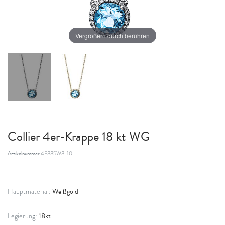
Vergrößern durch berühren
Collier 4er-Krappe 18 kt WG
Artikelnummer
4F885W8-10
Weißgold
Hauptmaterial:
18kt
Legierung: