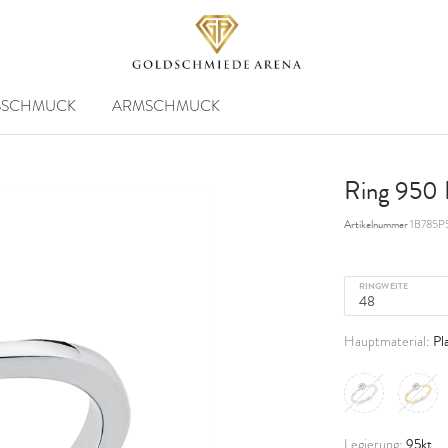
SSCHMUCK
ARMSCHMUCK
Ring 950 P
Artikelnummer
1B785P
RINGWEITE
Pl
Hauptmaterial:
95kt
Legierung: