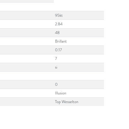
95kt
2.84
48
Brillant
0.17
7
si
0
Illusion
Top Wesselton