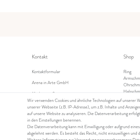
Kontakt
Shop
Kontaktformular
Ring
Armschm
Arena in Arte GmbH
Ohrschm
Halsschm
Marktgasse 2,
8600 Dübendorf
Wir verwenden Cookies und ähnliche Technologien auf unserer 
unserer Webseite (z.B. IP-Adresse), um z.B. Inhalte und Anzeige
Tel: +41 44 821 60 40
auf unsere Website zu analysieren. Die Datenverarbeitung erfolgt
in den Einstellungen benennen.
E-Mail:
info@goldschmiede-arena.com
Die Datenverarbeitung kann mit Einwilligung oder aufgrund eines
abgelehnt werden. Es besteht das Recht, nicht einzuwilligen und 
Weitere Informationen zur Verwendung personenbezogener Daten