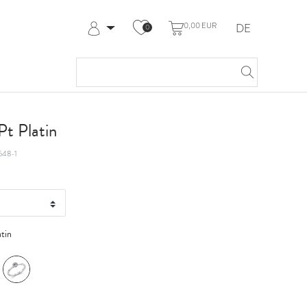
0,00 EUR
DE
0
Anmelden
Registrieren
Meine Bestellungen
Hilfe & Kontakt
t Platin
548-1
atin