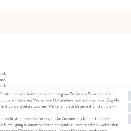
uck
uck
uck
Website und verarbeiten personenbezogene Daten von Besucher:innen
n zu personalisieren, Medien von Drittanbietern einzubinden oder Zugriffe
 erst durch gesetzte Cookies. Wir teilen diese Daten mit Dritten, die wir
 berechtigten Interesses erfolgen. Die Zustimmung kann erteilt oder
die Einwilligung zu einem späteren Zeitpunkt zu ändern oder zu widerrufen.
 und den Diensten erklären wir in unserer
Daten­schutz­erklärung
.