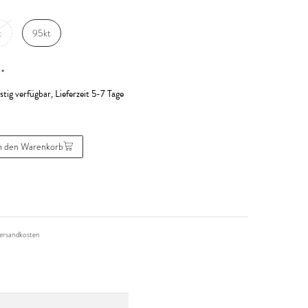
t
95kt
*
R
stig verfügbar, Lieferzeit 5-7 Tage
n den Warenkorb
ersandkosten