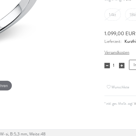
14kt
18k
1.099,00 EU
Kurzfri
Lieferzeit:
Versandkosten
I
ahren
Wunschliste
* inkl. ges. MwSt. zzgl.
V
t, TW-si, B:5,3 mm, Weite:48