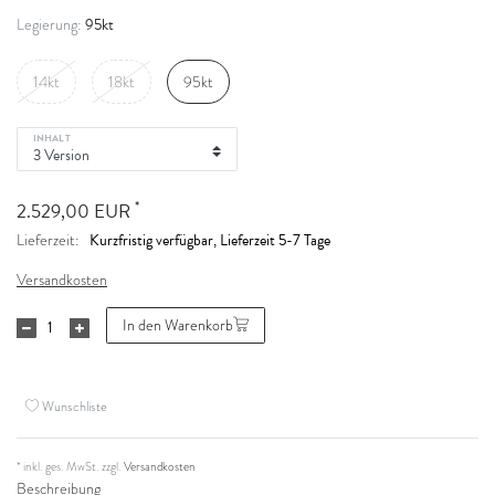
95kt
Legierung:
14kt
18kt
95kt
INHALT
*
2.529,00 EUR
Kurzfristig verfügbar, Lieferzeit 5-7 Tage
Lieferzeit:
Versandkosten
In den Warenkorb
Wunschliste
* inkl. ges. MwSt. zzgl.
Versandkosten
Beschreibung