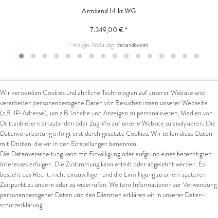
Armband 14 kt WG
7.349,00 € *
*
inkl. ges. MwSt.
zzgl.
Versandkosten
Wir verwenden Cookies und ähnliche Technologien auf unserer Website und
verarbeiten personenbezogene Daten von Besucher:innen unserer Webseite
Kontakt
Rechtliches
(z.B. IP-Adresse), um z.B. Inhalte und Anzeigen zu personalisieren, Medien von
Drittanbietern einzubinden oder Zugriffe auf unsere Website zu analysieren. Die
Kontaktformular
AGB
Datenverarbeitung erfolgt erst durch gesetzte Cookies. Wir teilen diese Daten
Impressum
mit Dritten, die wir in den Einstellungen benennen.
Arena in Arte GmbH
Datenschutz
Die Datenverarbeitung kann mit Einwilligung oder aufgrund eines berechtigten
Widerrufsrecht
Interesses erfolgen. Die Zustimmung kann erteilt oder abgelehnt werden. Es
Marktgasse 2,
Zahlung und Versand
besteht das Recht, nicht einzuwilligen und die Einwilligung zu einem späteren
8600 Dübendorf
Widerrufsformular
Zeitpunkt zu ändern oder zu widerrufen. Weitere Informationen zur Verwendung
Tel: +41 44 821 60 40
personenbezogener Daten und den Diensten erklären wir in unserer
Daten­
schutz­erklärung
.
E-Mail:
info@goldschmiede-