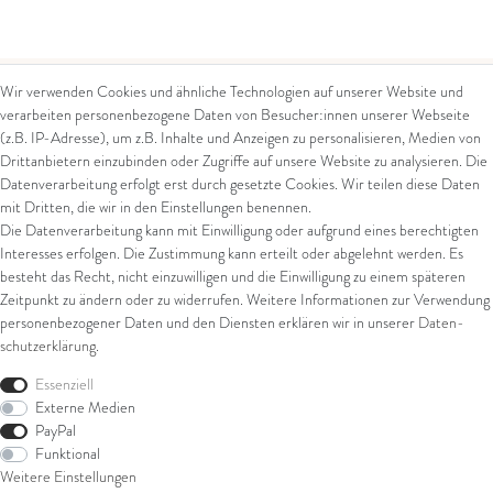
Wir verwenden Cookies und ähnliche Technologien auf unserer Website und
verarbeiten personenbezogene Daten von Besucher:innen unserer Webseite
Kontakt
Rechtliches
(z.B. IP-Adresse), um z.B. Inhalte und Anzeigen zu personalisieren, Medien von
Drittanbietern einzubinden oder Zugriffe auf unsere Website zu analysieren. Die
Kontaktformular
AGB
Datenverarbeitung erfolgt erst durch gesetzte Cookies. Wir teilen diese Daten
Impressum
mit Dritten, die wir in den Einstellungen benennen.
Arena in Arte GmbH
Datenschutz
Die Datenverarbeitung kann mit Einwilligung oder aufgrund eines berechtigten
Widerrufsrecht
Interesses erfolgen. Die Zustimmung kann erteilt oder abgelehnt werden. Es
Marktgasse 2,
Zahlung und Versand
besteht das Recht, nicht einzuwilligen und die Einwilligung zu einem späteren
8600 Dübendorf
Widerrufsformular
Zeitpunkt zu ändern oder zu widerrufen. Weitere Informationen zur Verwendung
Tel: +41 44 821 60 40
personenbezogener Daten und den Diensten erklären wir in unserer
Daten­
schutz­erklärung
.
E-Mail:
info@goldschmiede-
Shop
arena.com
Essenziell
Externe Medien
Ring
PayPal
Armschmuck
Funktional
Ohrschmuck
Weitere Einstellungen