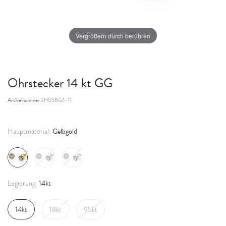
Vergrößern durch berühren
Ohrstecker 14 kt GG
Artikelnummer
2H058G4-11
Gelbgold
Hauptmaterial:
14kt
Legierung:
14kt
18kt
95kt