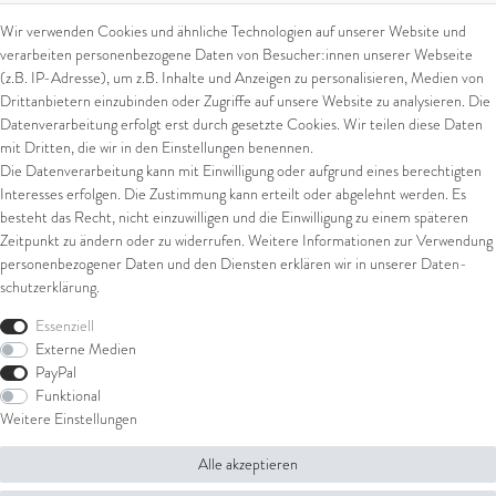
Wir verwenden Cookies und ähnliche Technologien auf unserer Website und
verarbeiten personenbezogene Daten von Besucher:innen unserer Webseite
Kontakt
Rechtliches
(z.B. IP-Adresse), um z.B. Inhalte und Anzeigen zu personalisieren, Medien von
Drittanbietern einzubinden oder Zugriffe auf unsere Website zu analysieren. Die
Kontaktformular
AGB
Datenverarbeitung erfolgt erst durch gesetzte Cookies. Wir teilen diese Daten
Impressum
mit Dritten, die wir in den Einstellungen benennen.
Arena in Arte GmbH
Datenschutz
Die Datenverarbeitung kann mit Einwilligung oder aufgrund eines berechtigten
Widerrufsrecht
Interesses erfolgen. Die Zustimmung kann erteilt oder abgelehnt werden. Es
Marktgasse 2,
Zahlung und Versand
besteht das Recht, nicht einzuwilligen und die Einwilligung zu einem späteren
8600 Dübendorf
Widerrufsformular
Zeitpunkt zu ändern oder zu widerrufen. Weitere Informationen zur Verwendung
Tel: +41 44 821 60 40
personenbezogener Daten und den Diensten erklären wir in unserer
Daten­
schutz­erklärung
.
E-Mail:
info@goldschmiede-
Shop
arena.com
Essenziell
Externe Medien
Ring
PayPal
Armschmuck
Funktional
Ohrschmuck
Weitere Einstellungen
Halsschmuck
Alle akzeptieren
© Copyright 2026 Arena in Arte GmbH | Alle Rechte vorbehalten.