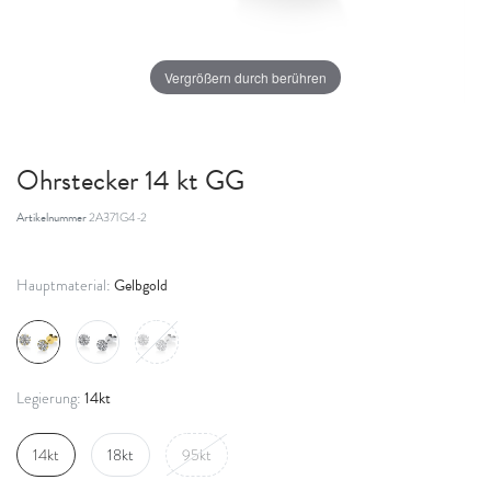
Vergrößern durch berühren
Ohrstecker 14 kt GG
Artikelnummer
2A371G4-2
Gelbgold
Hauptmaterial:
14kt
Legierung:
14kt
18kt
95kt