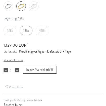
18kt
Legierung:
14kt
18kt
95kt
*
1.129,00 EUR
Kurzfristig verfügbar, Lieferzeit 5-7 Tage
Lieferzeit:
Versandkosten
In den Warenkorb
Wunschliste
* inkl. ges. MwSt. zzgl.
Versandkosten
Beschreibung