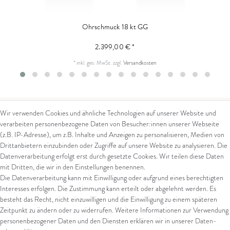
Ohrschmuck 18 kt GG
2.399,00 € *
*
inkl. ges. MwSt.
zzgl.
Versandkosten
Wir verwenden Cookies und ähnliche Technologien auf unserer Website und
verarbeiten personenbezogene Daten von Besucher:innen unserer Webseite
Kontakt
Rechtliches
(z.B. IP-Adresse), um z.B. Inhalte und Anzeigen zu personalisieren, Medien von
Drittanbietern einzubinden oder Zugriffe auf unsere Website zu analysieren. Die
Kontaktformular
AGB
Datenverarbeitung erfolgt erst durch gesetzte Cookies. Wir teilen diese Daten
Impressum
mit Dritten, die wir in den Einstellungen benennen.
Arena in Arte GmbH
Datenschutz
Die Datenverarbeitung kann mit Einwilligung oder aufgrund eines berechtigten
Widerrufsrecht
Interesses erfolgen. Die Zustimmung kann erteilt oder abgelehnt werden. Es
Marktgasse 2,
Zahlung und Versand
besteht das Recht, nicht einzuwilligen und die Einwilligung zu einem späteren
8600 Dübendorf
Widerrufsformular
Zeitpunkt zu ändern oder zu widerrufen. Weitere Informationen zur Verwendung
Tel: +41 44 821 60 40
personenbezogener Daten und den Diensten erklären wir in unserer
Daten­