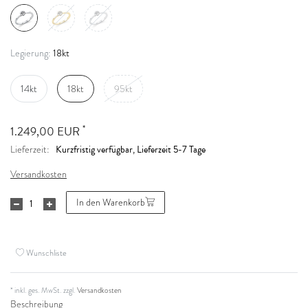
18kt
Legierung:
14kt
18kt
95kt
*
1.249,00 EUR
Kurzfristig verfügbar, Lieferzeit 5-7 Tage
Lieferzeit:
Versandkosten
In den Warenkorb
Wunschliste
* inkl. ges. MwSt. zzgl.
Versandkosten
Beschreibung