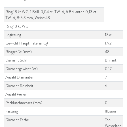
Ring 18 kt WG, 1 Brill. 0,04 ct, TW-si, 6 Brillanten 0,13 ct,
TW-si, B:5,3 mm, Weite:48
Ring 18 kt WG
Legierung
18kt
Gewicht Hauptmaterial (g)
1.92
Ringgröße (mm)
48
Diamant Schliff
Brillant
Diamantgewicht (ct)
0.17
Anzahl Diamanten
7
Diamant Reinheit
si
Anzahl Perlen
Perldurchmesser (mm)
0
Fassung
Illusion
Diamant Farbe
Top
Wesselton