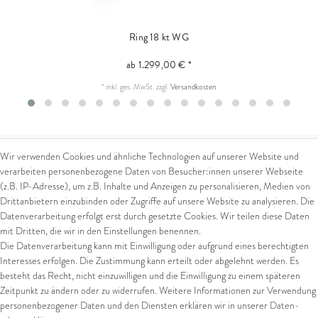
Ring 18 kt WG
ab 1.299,00 € *
*
inkl. ges. MwSt.
zzgl.
Versandkosten
Wir verwenden Cookies und ähnliche Technologien auf unserer Website und
verarbeiten personenbezogene Daten von Besucher:innen unserer Webseite
Kontakt
Rechtliches
(z.B. IP-Adresse), um z.B. Inhalte und Anzeigen zu personalisieren, Medien von
Drittanbietern einzubinden oder Zugriffe auf unsere Website zu analysieren. Die
Kontaktformular
AGB
Datenverarbeitung erfolgt erst durch gesetzte Cookies. Wir teilen diese Daten
Impressum
mit Dritten, die wir in den Einstellungen benennen.
Arena in Arte GmbH
Datenschutz
Die Datenverarbeitung kann mit Einwilligung oder aufgrund eines berechtigten
Widerrufsrecht
Interesses erfolgen. Die Zustimmung kann erteilt oder abgelehnt werden. Es
Marktgasse 2,
Zahlung und Versand
besteht das Recht, nicht einzuwilligen und die Einwilligung zu einem späteren
8600 Dübendorf
Widerrufsformular
Zeitpunkt zu ändern oder zu widerrufen. Weitere Informationen zur Verwendung
Tel: +41 44 821 60 40
personenbezogener Daten und den Diensten erklären wir in unserer
Daten­