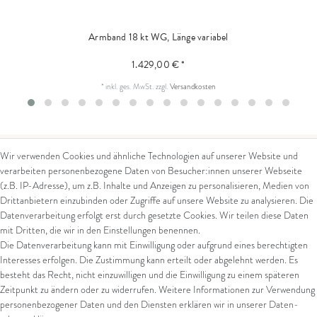
Armband 18 kt WG, Länge variabel
1.429,00 € *
*
inkl. ges. MwSt.
zzgl.
Versandkosten
Wir verwenden Cookies und ähnliche Technologien auf unserer Website und
verarbeiten personenbezogene Daten von Besucher:innen unserer Webseite
Kontakt
Rechtliches
(z.B. IP-Adresse), um z.B. Inhalte und Anzeigen zu personalisieren, Medien von
Drittanbietern einzubinden oder Zugriffe auf unsere Website zu analysieren. Die
Kontaktformular
AGB
Datenverarbeitung erfolgt erst durch gesetzte Cookies. Wir teilen diese Daten
Impressum
mit Dritten, die wir in den Einstellungen benennen.
Arena in Arte GmbH
Datenschutz
Die Datenverarbeitung kann mit Einwilligung oder aufgrund eines berechtigten
Widerrufsrecht
Interesses erfolgen. Die Zustimmung kann erteilt oder abgelehnt werden. Es
Marktgasse 2,
Zahlung und Versand
besteht das Recht, nicht einzuwilligen und die Einwilligung zu einem späteren
8600 Dübendorf
Widerrufsformular
Zeitpunkt zu ändern oder zu widerrufen. Weitere Informationen zur Verwendung
Tel: +41 44 821 60 40
personenbezogener Daten und den Diensten erklären wir in unserer
Daten­