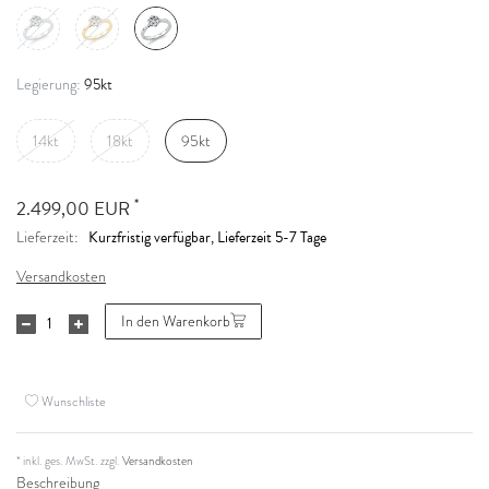
95kt
Legierung:
14kt
18kt
95kt
*
2.499,00 EUR
Kurzfristig verfügbar, Lieferzeit 5-7 Tage
Lieferzeit:
Versandkosten
In den Warenkorb
Wunschliste
* inkl. ges. MwSt. zzgl.
Versandkosten
Beschreibung