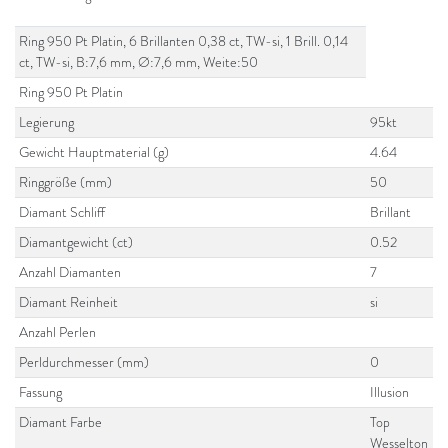
Ring 950 Pt Platin, 6 Brillanten 0,38 ct, TW-si, 1 Brill. 0,14
ct, TW-si, B:7,6 mm, Ø:7,6 mm, Weite:50
Ring 950 Pt Platin
Legierung
95kt
Gewicht Hauptmaterial (g)
4.64
Ringgröße (mm)
50
Diamant Schliff
Brillant
Diamantgewicht (ct)
0.52
Anzahl Diamanten
7
Diamant Reinheit
si
Anzahl Perlen
Perldurchmesser (mm)
0
Fassung
Illusion
Diamant Farbe
Top
Wesselton