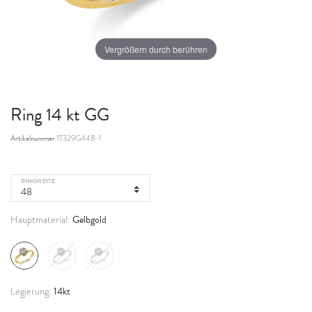
Vergrößern durch berühren
Ring 14 kt GG
Artikelnummer
1T329G448-1
RINGWEITE
Gelbgold
Hauptmaterial:
14kt
Legierung: