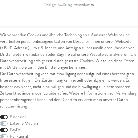
*
inkl. ges. MwSt.
zzgl.
Versandkosten
Wir verwenden Cookies und ähnliche Technologien auf unserer Website und
verarbeiten personenbezogene Daten von Besucher:innen unserer Webseite
Kontakt
Rechtliches
(z.B. IP-Adresse), um z.B. Inhalte und Anzeigen zu personalisieren, Medien von
Drittanbietern einzubinden oder Zugriffe auf unsere Website zu analysieren. Die
Kontaktformular
AGB
Datenverarbeitung erfolgt erst durch gesetzte Cookies. Wir teilen diese Daten
Impressum
mit Dritten, die wir in den Einstellungen benennen.
Arena in Arte GmbH
Datenschutz
Die Datenverarbeitung kann mit Einwilligung oder aufgrund eines berechtigten
Widerrufsrecht
Interesses erfolgen. Die Zustimmung kann erteilt oder abgelehnt werden. Es
Marktgasse 2,
Zahlung und Versand
besteht das Recht, nicht einzuwilligen und die Einwilligung zu einem späteren
8600 Dübendorf
Widerrufsformular
Zeitpunkt zu ändern oder zu widerrufen. Weitere Informationen zur Verwendung
Tel: +41 44 821 60 40
personenbezogener Daten und den Diensten erklären wir in unserer
Daten­
schutz­erklärung
.
E-Mail:
info@goldschmiede-
Shop
arena.com
Essenziell
Externe Medien
Ring
PayPal
Armschmuck
Funktional