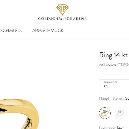
SSCHMUCK
ARMSCHMUCK
Ring 14 k
Artikelnummer
1T329G
RINGWEITE
Ge
Hauptmaterial:
14kt
Legierung: