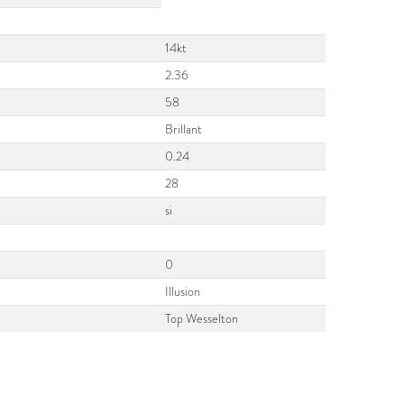
14kt
2.36
58
Brillant
0.24
28
si
0
Illusion
Top Wesselton