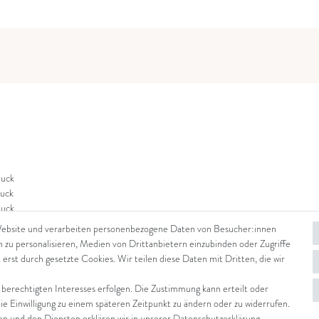
uck
uck
uck
Website und verarbeiten personenbezogene Daten von Besucher:innen
n zu personalisieren, Medien von Drittanbietern einzubinden oder Zugriffe
 erst durch gesetzte Cookies. Wir teilen diese Daten mit Dritten, die wir
 berechtigten Interesses erfolgen. Die Zustimmung kann erteilt oder
die Einwilligung zu einem späteren Zeitpunkt zu ändern oder zu widerrufen.
 und den Diensten erklären wir in unserer
Daten­schutz­erklärung
.