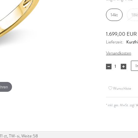
14kt
18k
1.699,00 EUR
Kurzfri
Lieferzeit:
Versandkosten
I
ahren
Wunschliste
* inkl. ges. MwSt. zzgl.
V
,11 ct, TW-si, Weite:58