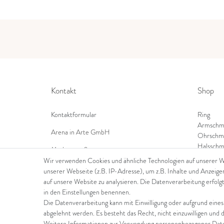
Kontakt
Shop
Kontaktformular
Ring
Armschm
Arena in Arte GmbH
Ohrschm
Halsschm
Marktgasse 2,
8600 Dübendorf
Wir verwenden Cookies und ähnliche Technologien auf unserer 
unserer Webseite (z.B. IP-Adresse), um z.B. Inhalte und Anzeige
Tel: +41 44 821 60 40
auf unsere Website zu analysieren. Die Datenverarbeitung erfolgt
in den Einstellungen benennen.
E-Mail:
info@goldschmiede-arena.com
Die Datenverarbeitung kann mit Einwilligung oder aufgrund eines
abgelehnt werden. Es besteht das Recht, nicht einzuwilligen und 
Weitere Informationen zur Verwendung personenbezogener Daten