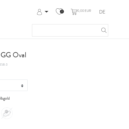
0,00 EUR
DE
0
Anmelden
Registrieren
Meine Bestellungen
Hilfe & Kontakt
t GG Oval
458-3
lbgold