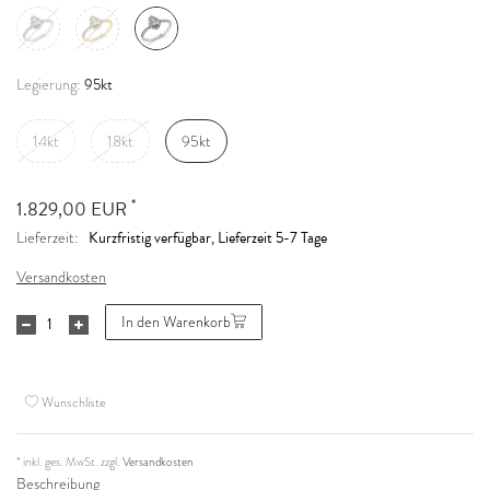
95kt
Legierung:
14kt
18kt
95kt
*
1.829,00 EUR
Kurzfristig verfügbar, Lieferzeit 5-7 Tage
Lieferzeit:
Versandkosten
In den Warenkorb
Wunschliste
* inkl. ges. MwSt. zzgl.
Versandkosten
Beschreibung