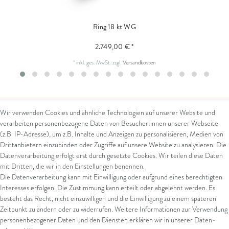
Ring 18 kt WG
2.749,00 € *
*
inkl. ges. MwSt.
zzgl.
Versandkosten
Wir verwenden Cookies und ähnliche Technologien auf unserer Website und
verarbeiten personenbezogene Daten von Besucher:innen unserer Webseite
Kontakt
Rechtliches
(z.B. IP-Adresse), um z.B. Inhalte und Anzeigen zu personalisieren, Medien von
Drittanbietern einzubinden oder Zugriffe auf unsere Website zu analysieren. Die
Kontaktformular
AGB
Datenverarbeitung erfolgt erst durch gesetzte Cookies. Wir teilen diese Daten
Impressum
mit Dritten, die wir in den Einstellungen benennen.
Arena in Arte GmbH
Datenschutz
Die Datenverarbeitung kann mit Einwilligung oder aufgrund eines berechtigten
Widerrufsrecht
Interesses erfolgen. Die Zustimmung kann erteilt oder abgelehnt werden. Es
Marktgasse 2,
Zahlung und Versand
besteht das Recht, nicht einzuwilligen und die Einwilligung zu einem späteren
8600 Dübendorf
Widerrufsformular
Zeitpunkt zu ändern oder zu widerrufen. Weitere Informationen zur Verwendung
Tel: +41 44 821 60 40
personenbezogener Daten und den Diensten erklären wir in unserer
Daten­