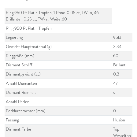
Ring 950 Pt Platin Tropfen, 1 Princ. 0,05 ct, TW-si, 46
Brillanten 0,25 ct, TW-si, Weite:60
Ring 950 Pt Platin Tropfen
Legierung
95kt
Gewicht Hauptmaterial (g)
3.34
Ringgröße (mm)
60
Diamant Schliff
Brillant
Diamantgewicht (ct)
0.3
Anzahl Diamanten
47
Diamant Reinheit
si
Anzahl Perlen
Perldurchmesser (mm)
0
Fassung
Illusion
Diamant Farbe
Top
Wesselton