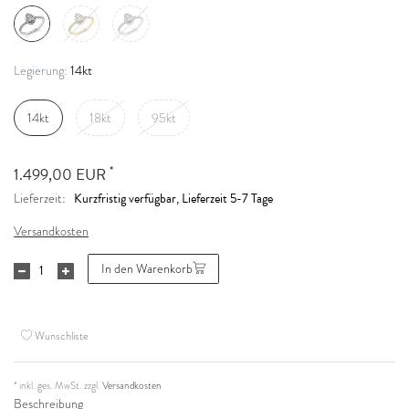
14kt
Legierung:
14kt
18kt
95kt
*
1.499,00 EUR
Kurzfristig verfügbar, Lieferzeit 5-7 Tage
Lieferzeit:
Versandkosten
In den Warenkorb
Wunschliste
* inkl. ges. MwSt. zzgl.
Versandkosten
Beschreibung