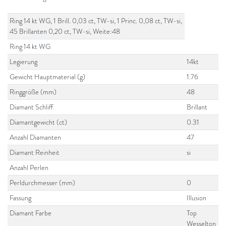
Ring 14 kt WG, 1 Brill. 0,03 ct, TW-si, 1 Princ. 0,08 ct, TW-si,
45 Brillanten 0,20 ct, TW-si, Weite:48
Ring 14 kt WG
Legierung
14kt
Gewicht Hauptmaterial (g)
1.76
Ringgröße (mm)
48
Diamant Schliff
Brillant
Diamantgewicht (ct)
0.31
Anzahl Diamanten
47
Diamant Reinheit
si
Anzahl Perlen
Perldurchmesser (mm)
0
Fassung
Illusion
Diamant Farbe
Top
Wesselton