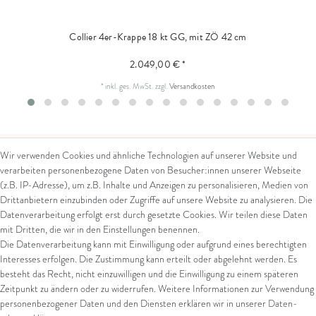
Collier 4er-Krappe 18 kt GG, mit ZÖ 42 cm
2.049,00 € *
*
inkl. ges. MwSt.
zzgl.
Versandkosten
Wir verwenden Cookies und ähnliche Technologien auf unserer Website und
verarbeiten personenbezogene Daten von Besucher:innen unserer Webseite
Kontakt
Rechtliches
(z.B. IP-Adresse), um z.B. Inhalte und Anzeigen zu personalisieren, Medien von
Drittanbietern einzubinden oder Zugriffe auf unsere Website zu analysieren. Die
Kontaktformular
AGB
Datenverarbeitung erfolgt erst durch gesetzte Cookies. Wir teilen diese Daten
Impressum
mit Dritten, die wir in den Einstellungen benennen.
Arena in Arte GmbH
Datenschutz
Die Datenverarbeitung kann mit Einwilligung oder aufgrund eines berechtigten
Widerrufsrecht
Interesses erfolgen. Die Zustimmung kann erteilt oder abgelehnt werden. Es
Marktgasse 2,
Zahlung und Versand
besteht das Recht, nicht einzuwilligen und die Einwilligung zu einem späteren
8600 Dübendorf
Widerrufsformular
Zeitpunkt zu ändern oder zu widerrufen. Weitere Informationen zur Verwendung
Tel: +41 44 821 60 40
personenbezogener Daten und den Diensten erklären wir in unserer
Daten­